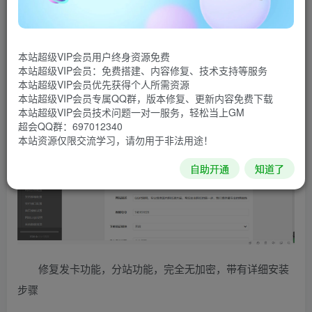
本站超级VIP会员用户终身资源免费
本站超级VIP会员：免费搭建、内容修复、技术支持等服务
本站超级VIP会员优先获得个人所需资源
本站超级VIP会员专属QQ群，版本修复、更新内容免费下载
本站超级VIP会员技术问题一对一服务，轻松当上GM
超会QQ群：697012340
本站资源仅限交流学习，请勿用于非法用途！
自助开通
知道了
修复发卡功能，分站功能，完全无加密，带有详细安装
步骤