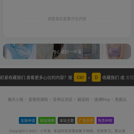
请登录后查看评论内容
专心做好一件事
赶紧收藏我们,查看更多心仪的内容？按
Ctrl
+
D
收藏我们 或
发现
更多
傲天小窝
爱微资源网
狂神云浏览
解说网
逸博Blog
青鹿云
友链申请
-
网站地图
-
本站主题
-
广告合作
-
免责申明
-
Copyright © 2021 ·
小灰兔
·
本站所有资源采集于网络
，仅供学习，禁止商