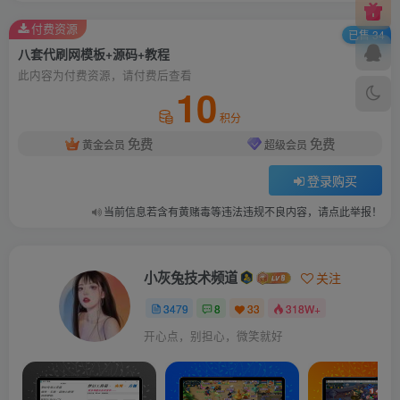
付费资源
已售 34
八套代刷网模板+源码+教程
此内容为付费资源，请付费后查看
10
积分
免费
免费
黄金会员
超级会员
登录购买
当前信息若含有黄赌毒等违法违规不良内容，请点此举报！
小灰兔技术频道
关注
3479
8
33
318W+
开心点，别担心，微笑就好