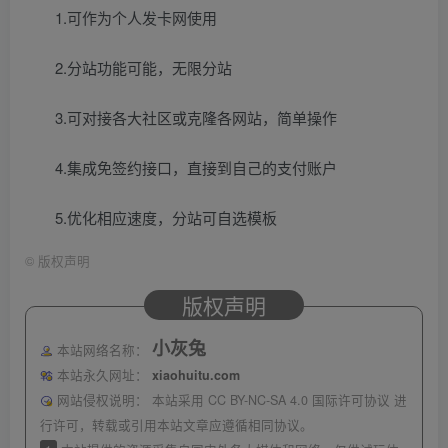
1.可作为个人发卡网使用
2.分站功能可能，无限分站
3.可对接各大社区或克隆各网站，简单操作
4.集成免签约接口，直接到自己的支付账户
5.优化相应速度，分站可自选模板
©
版权声明
版权声明
小灰兔
本站网络名称：
本站永久网址：
xiaohuitu.com
网站侵权说明：
本站采用 CC BY-NC-SA 4.0 国际许可协议 进
行许可，转载或引用本站文章应遵循相同协议。