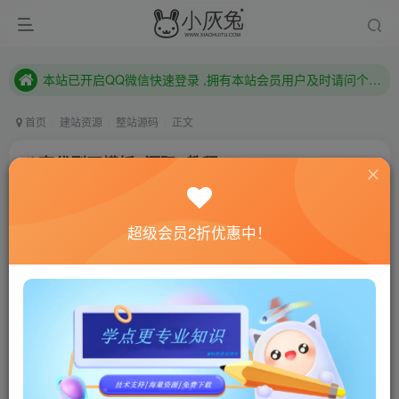
本站已开启QQ微信快速登录 ,拥有本站会员用户及时请问个人中心绑定！
已注册用户及时绑定邮箱,防止忘记资料
本站已开启QQ微信快速登录 ,拥有本站会员用户及时请问个人中心绑定！
首页
建站资源
整站源码
正文
八套代刷网模板+源码+教程
小灰兔技术频道
关注
私信
4年前发布
超级会员2折优惠中！
0
585
122
联网教程： 内附教程
单机教程： 内附教程
不懂的话联系客服！！！