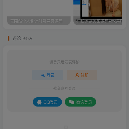
无陌然个人倒计时引导页源码
在线浏览美图源码+py源码
评论
抢沙发
请登录后发表评论
登录
注册
社交账号登录
QQ登录
微信登录