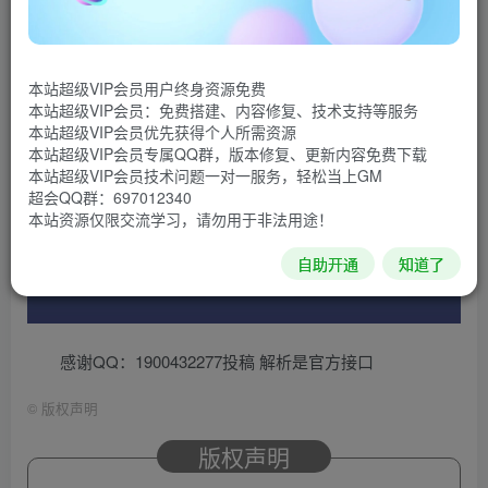
本站超级VIP会员用户终身资源免费
本站超级VIP会员：免费搭建、内容修复、技术支持等服务
本站超级VIP会员优先获得个人所需资源
本站超级VIP会员专属QQ群，版本修复、更新内容免费下载
本站超级VIP会员技术问题一对一服务，轻松当上GM
超会QQ群：697012340
本站资源仅限交流学习，请勿用于非法用途！
自助开通
知道了
感谢QQ：1900432277投稿 解析是官方接口
©
版权声明
版权声明