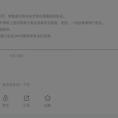
议 进行许可，转载或引用本站文章应遵循相同协议。
不得将上述内容用于商业或者非法用途，否则，一切后果请用户自负。
版服务。
我们会在24h内删除有争议的资源。
THE END
喜欢就支持一下吧
赞赏
分享
收藏