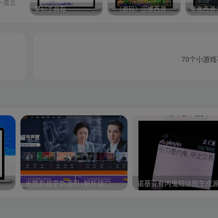
一直立
梦幻工具箱————-免费
–（源码）田螺西游9.0 假人摆摊18门派飞升渡劫化圣助战最新BB谛听….
笑傲西游
70个小游戏
米酷影视更新源码+解析接口
诺基亚有内鬼短信图生成