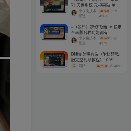
列 天梯系统 元神突破 单机
免费 含GM工具
小灰兔技术
98
最新会员
频道
4901
–（源码）梦幻飞蛾pro 稳定
全面版各种功能都有
mhxy111
关注
小灰兔技术
98
如果我们相信明天会更好，今天就能承受艰辛
频道
4379
a657345721
关注
DNf完美稀有端（附搭建私
服完整视频教程）100%可
有时候是我们自己想太多才让自己如此难受
搭建(附完美端升级补丁)
4091
啊哈
38
ollama
关注
有时候，一点微不足道的肯定，对我却意义非凡
longlongjn
关注
骄傲多半涉及我们自己怎样看待自己，而虚荣则涉及我们想别人怎样看我们
xstasr
关注
改变你的思想，你就能改变自己的命运