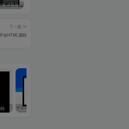
二版-终极版
修复版最新市面田螺plus3 全新UI界面全新高清地图18门派 修复了后门ggeserver打不开
6月更新笑傲西游三版-终极版
下一篇
平台HTML源码
源码
新版全民解析vip视频源码
伯乐发卡系统高级版源码