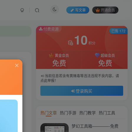
写文章
开通会员
付费资源
付费资源
已售 172
已售 172
10
10
积分
积分
黄金会员
黄金会员
超级会员
超级会员
免费
免费
免费
免费
私信
当前信息若含有黄赌毒等违法违规不良内容，请
当前信息若含有黄赌毒等违法违规不良内容，请
点此举报！
点此举报！
737
53
登录购买
登录购买
热门文章
热门手游
热门教学
热门工具
梦幻工具箱————-免费