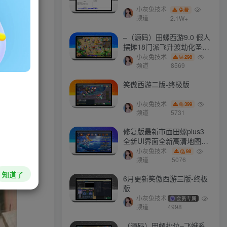
小灰兔技术
免费
频道
2.1W+
–（源码）田螺西游9.0 假人
摆摊18门派飞升渡劫化圣助
战最新BB谛听….
小灰兔技术
298
频道
8569
HI！请登录
笑傲西游二版-终极版
登录
注册
小灰兔技术
399
频道
5731
社交账号登录
修复版最新市面田螺plus3
全新UI界面全新高清地图18
门派 修复了后门ggeserver
小灰兔技术
98
QQ登录
微信登录
打不开
频道
5076
知道了
6月更新笑傲西游三版-终极
版
小灰兔技术
会员专属
今天仅剩
本周还有
本月剩余
今年还剩
频道
4998
49.4%
7.1%
72.6%
39.6%
（源码）田螺排位–飞蛾系