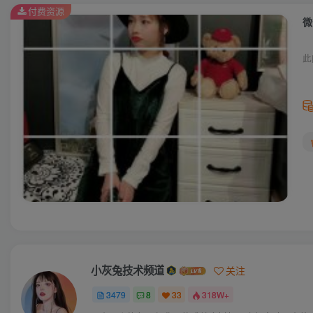
付费资源
微
此
小灰兔技术频道
关注
3479
8
33
318W+