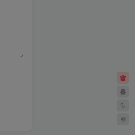
笑傲西游二版-终极版
小灰兔技术
399
频道
5731
修复版最新市面田螺plus3
全新UI界面全新高清地图18
门派 修复了后门ggeserver
小灰兔技术
98
打不开
频道
5076
6月更新笑傲西游三版-终极
版
小灰兔技术
会员专属
频道
4998
（源码）田螺排位–飞蛾系
列 天梯系统 元神突破 单机
免费 含GM工具
小灰兔技术
98
频道
4901
–（源码）梦幻飞蛾pro 稳定
全面版各种功能都有
小灰兔技术
98