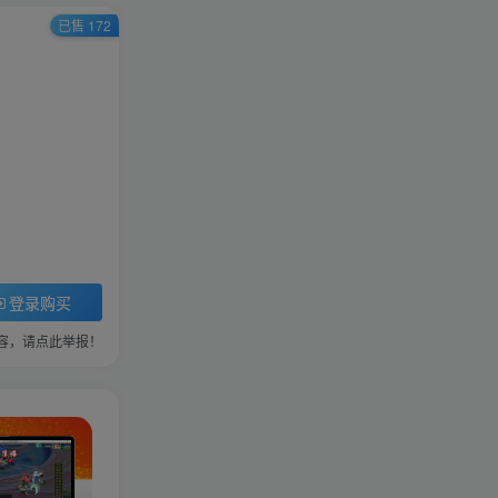
频道
4379
已售 172
DNf完美稀有端（附搭建私
服完整视频教程）100%可
搭建(附完美端升级补丁)
4091
啊哈
38
标签云
白娘子传奇
武林外传
传奇白日门
即时战略(PC)
天龙八部
热血江湖
梦幻诛仙
剑灵
策略塔防(APP)
登录购买
策略站棋(PC)
龙之谷
角色扮演(APP)
容，请点此举报！
休闲棋牌
休闲益智(PC)
冒险岛
空白剑网
休闲益智(APP)
体育竞速(PC)
游戏工具
disucz插件