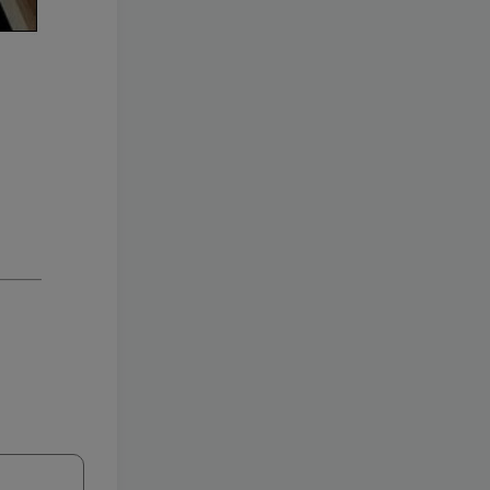
wdxseee
关注
平富足的盛世徒然养成一批懦夫，困苦永远是坚强之母
xs2110
关注
如果你不好好享受生活，你的悲伤、难过、害怕、羞愧和内疚会代替你享受
zyai133
关注
如果你不好好享受生活，你的悲伤、难过、害怕、羞愧和内疚会代替你享受
热门文章
热门手游
热门教学
热门工具
梦幻工具箱————-免费
小灰兔技术
免费
频道
2.1W+
–（源码）田螺西游9.0 假人
摆摊18门派飞升渡劫化圣助
战最新BB谛听….
小灰兔技术
298
频道
8569