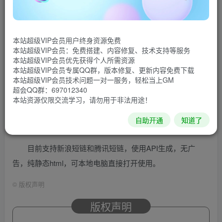
本站超级VIP会员用户终身资源免费
本站超级VIP会员：免费搭建、内容修复、技术支持等服务
本站超级VIP会员优先获得个人所需资源
本站超级VIP会员专属QQ群，版本修复、更新内容免费下载
本站超级VIP会员技术问题一对一服务，轻松当上GM
超会QQ群：697012340
本站资源仅限交流学习，请勿用于非法用途！
自助开通
知道了
目前支持新浪短链和腾讯短链，使用API生成，无广
告，纯静态html，可本地电脑直接打开使用。
©
版权声明
版权声明