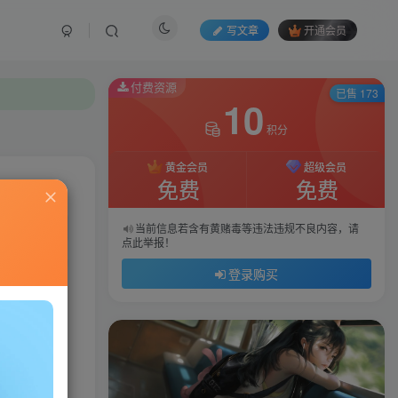
写文章
开通会员
付费资源
已售 173
10
积分
黄金会员
超级会员
免费
免费
私信
当前信息若含有黄赌毒等违法违规不良内容，请
点此举报！
88
129
登录购买