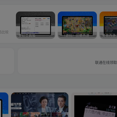
陷比较
梦幻工具箱————-免费
–（源码）田螺西游9.0 假人摆摊18门派飞升渡劫化圣助战最新BB谛听….
笑傲西游
联通在线领取