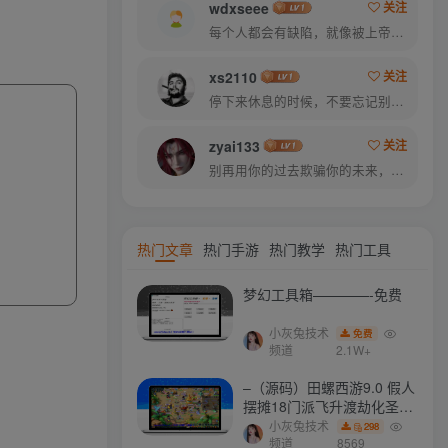
wdxseee
关注
每个人都会有缺陷，就像被上帝咬过的苹果，有的人缺陷比较大，正是因为上帝特别喜欢他的芬芳
xs2110
关注
停下来休息的时候，不要忘记别人还在奔跑
zyai133
关注
别再用你的过去欺骗你的未来，过去已经过去了
热门文章
热门手游
热门教学
热门工具
梦幻工具箱————-免费
小灰兔技术
免费
频道
2.1W+
–（源码）田螺西游9.0 假人
摆摊18门派飞升渡劫化圣助
战最新BB谛听….
小灰兔技术
298
频道
8569