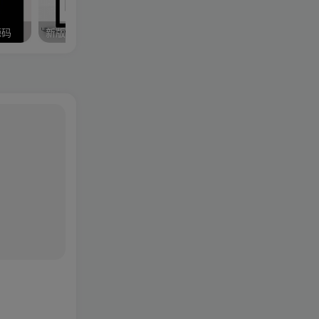
源码
新版全民解析vip视频源码
伯乐发卡系统高级版源码