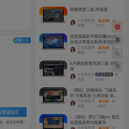
笑傲西游二版-终极版
小灰兔技术
399
频道
5731
修复版最新市面田螺plus3
已售 173
全新UI界面全新高清地图18
门派 修复了后门ggeserver
小灰兔技术
98
打不开
频道
5075
6月更新笑傲西游三版-终极
版
小灰兔技术
会员专属
频道
4998
（源码）田螺排位–飞蛾系
列 天梯系统 元神突破 单机
免费 含GM工具
小灰兔技术
98
频道
4900
登录购买
–（源码）梦幻飞蛾pro 稳定
全面版各种功能都有
容，请点此举报！
小灰兔技术
98