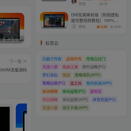
频道
4378
DNf完美稀有端（附搭建私
服完整视频教程）100%可
搭建(附完美端升级补丁)
4091
啊哈
38
二版-终极版
修复版最新市面田螺plus3 全新UI界面全新高清地图18门派 修复了后门ggeserver打不开
6月更新笑傲西游三版-终极版
标签云
白娘子传奇
武林外传
传奇白日门
下一篇
天龙八部
热血江湖
即时战略(PC)
300M流量源码
梦幻诛仙
剑灵
策略塔防(APP)
策略站棋(PC)
龙之谷
角色扮演(APP)
休闲棋牌
休闲益智(PC)
冒险岛
空白剑网
休闲益智(APP)
体育竞速(PC)
天龙八部
音乐节奏(APP)