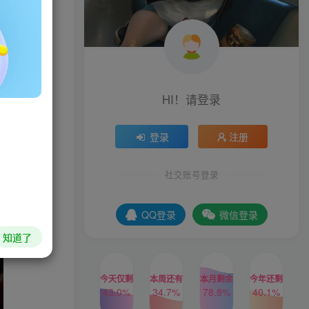
HI！请登录
登录
注册
社交账号登录
QQ登录
微信登录
知道了
今天仅剩
本周还有
本月剩余
今年还剩
43.0%
34.7%
78.8%
40.1%