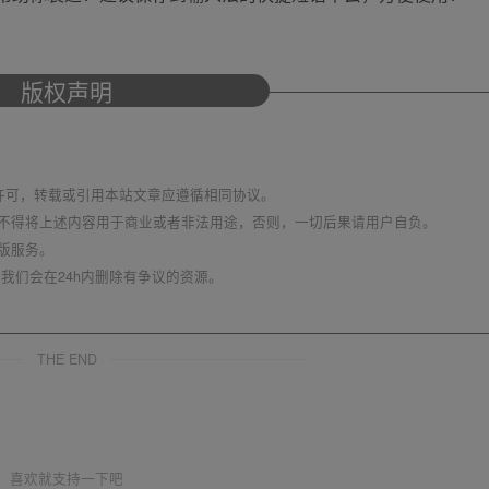
版权声明
议 进行许可，转载或引用本站文章应遵循相同协议。
不得将上述内容用于商业或者非法用途，否则，一切后果请用户自负。
版服务。
我们会在24h内删除有争议的资源。
THE END
喜欢就支持一下吧