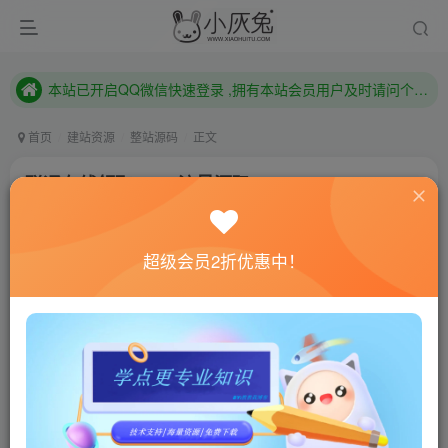
本站已开启QQ微信快速登录 ,拥有本站会员用户及时请问个人中心绑定！
已注册用户及时绑定邮箱,防止忘记资料
本站已开启QQ微信快速登录 ,拥有本站会员用户及时请问个人中心绑定！
首页
建站资源
整站源码
正文
联通在线领取300M流量源码
小灰兔技术频道
关注
私信
4年前发布
超级会员2折优惠中！
0
549
180
联网教程： 内附教程
单机教程： 内附教程
不懂的话联系客服！！！