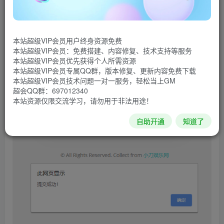
本站超级VIP会员用户终身资源免费
本站超级VIP会员：免费搭建、内容修复、技术支持等服务
本站超级VIP会员优先获得个人所需资源
本站超级VIP会员专属QQ群，版本修复、更新内容免费下载
本站超级VIP会员技术问题一对一服务，轻松当上GM
超会QQ群：697012340
本站资源仅限交流学习，请勿用于非法用途！
自助开通
知道了