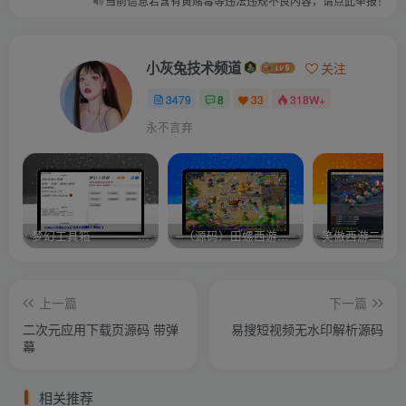
当前信息若含有黄赌毒等违法违规不良内容，请点此举报！
小灰兔技术频道
关注
3479
8
33
318W+
永不言弃
梦幻工具箱————-免费
–（源码）田螺西游9.0 假人摆摊18门派飞升渡劫化圣助战最新BB谛听….
笑傲西游二版-
上一篇
下一篇
二次元应用下载页源码 带弹
易搜短视频无水印解析源码
幕
相关推荐