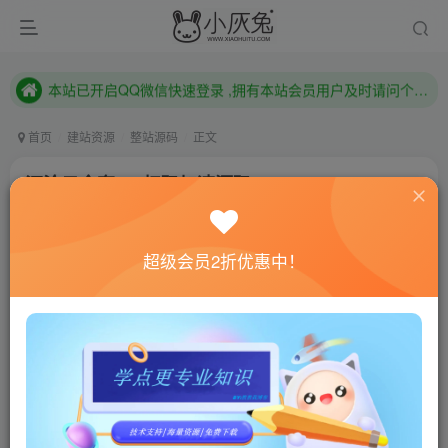
本站已开启QQ微信快速登录 ,拥有本站会员用户及时请问个人中心绑定！
已注册用户及时绑定邮箱,防止忘记资料
本站已开启QQ微信快速登录 ,拥有本站会员用户及时请问个人中心绑定！
首页
建站资源
整站源码
正文
沉沦云全套QQ扫码加速源码
小灰兔技术频道
关注
私信
4年前更新
超级会员2折优惠中！
0
701
60
联网教程： 内附教程
单机教程： 内附教程
不懂的话联系客服！！！
源码介绍
本源码调用官方接口，所有协议均本地化处理，不引用