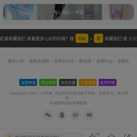
专心做好一件事
赶紧收藏我们,查看更多心仪的内容？按
Ctrl
+
D
收藏我们 或
发现
更多
傲天小窝
爱微资源网
狂神云浏览
解说网
逸博Blog
青鹿云
友链申请
-
网站地图
-
本站主题
-
广告合作
-
免责申明
-
Copyright © 2021 ·
小灰兔
·
本站所有资源采集于网络
，仅供学习，禁止商
用。
95盾提供高防秒解服务
188