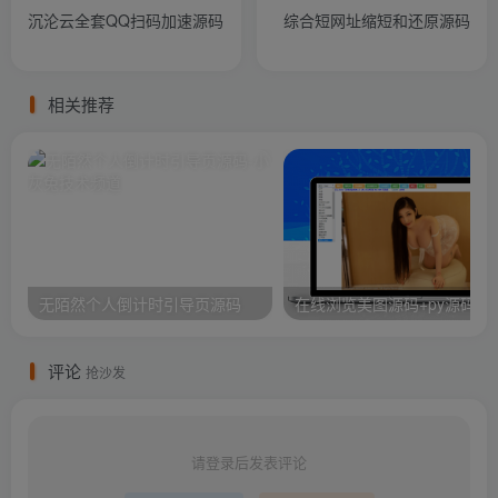
沉沦云全套QQ扫码加速源码
综合短网址缩短和还原源码
相关推荐
无陌然个人倒计时引导页源码
在线浏览美图源码+py源码
评论
抢沙发
请登录后发表评论