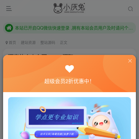
本站已开启QQ微信快速登录 ,拥有本站会员用户及时请问个人中心绑定！
已注册用户及时绑定邮箱,防止忘记资料
本站已开启QQ微信快速登录 ,拥有本站会员用户及时请问个人中心绑定！
首页
建站资源
整站源码
正文
漂亮的个人主页HTML源码
小灰兔技术频道
关注
私信
4年前更新
超级会员2折优惠中！
0
438
68
联网教程： 内附教程
单机教程： 内附教程
不懂的话联系客服！！！
源码介绍
直接上传服务器压缩包解压就完事了，修改index.html内