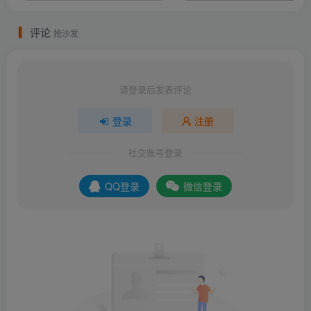
评论
抢沙发
请登录后发表评论
登录
注册
社交账号登录
QQ登录
微信登录