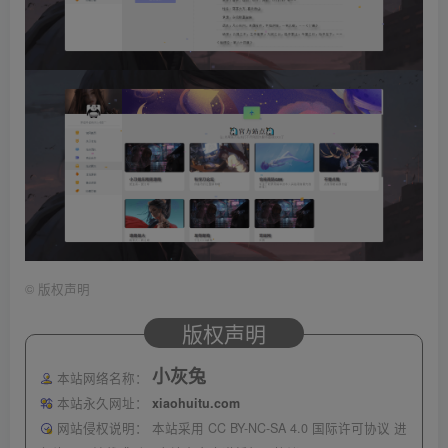
©
版权声明
版权声明
小灰兔
本站网络名称：
本站永久网址：
xiaohuitu.com
网站侵权说明：
本站采用 CC BY-NC-SA 4.0 国际许可协议 进