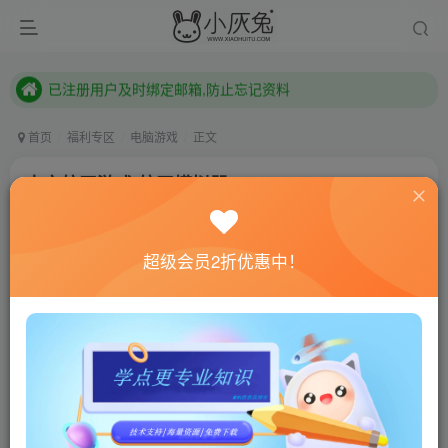
本站已开启QQ微信快速登录 ,拥有本站会员用户及时请问个人中心绑定！
已注册用户及时绑定邮箱,防止忘记资料
本站已开启QQ微信快速登录 ,拥有本站会员用户及时请问个人中心绑定！
首页
福利专区
电脑游戏
正文
太空航天游戏 航天模拟器
小灰兔技术频道
关注
私信
4年前发布
超级会员2折优惠中！
0
746
70
联网教程： 内附教程
单机教程： 内附教程
不懂的话联系客服！！！
游戏介绍
航天模拟器让玩家能够感受到前往太空旅行和探索行星