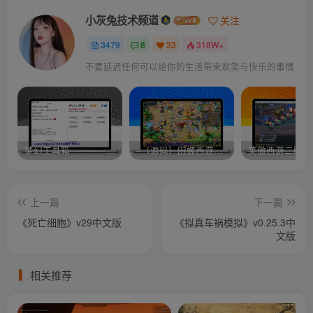
小灰兔技术频道
关注
3479
8
33
318W+
不要延迟任何可以给你的生活带来欢笑与快乐的事情
梦幻工具箱————-免费
–（源码）田螺西游9.0 假人摆摊18门派飞升渡劫化圣助战最新BB谛听….
笑傲西游二版-
上一篇
下一篇
《死亡细胞》v29中文版
《拟真车祸模拟》v0.25.3中
文版
相关推荐