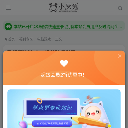
本站已开启QQ微信快速登录 ,拥有本站会员用户及时请问个人中心绑定！
已注册用户及时绑定邮箱,防止忘记资料
本站已开启QQ微信快速登录 ,拥有本站会员用户及时请问个人中心绑定！
首页
福利专区
电脑游戏
正文
飞行模拟游戏 一级着陆模拟器
小灰兔技术频道
关注
私信
4年前发布
超级会员2折优惠中！
0
532
180
联网教程： 内附教程
单机教程： 内附教程
不懂的话联系客服！！！
游戏介绍
一级着陆模拟器是一款需要你操控火箭完美着陆地面的