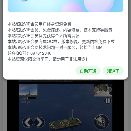
飞行模拟器游戏，需要你克服各种危险的环境，让火箭能够
成功着陆地面。
游戏截图
本站超级VIP会员用户终身资源免费
本站超级VIP会员：免费搭建、内容修复、技术支持等服务
本站超级VIP会员优先获得个人所需资源
本站超级VIP会员专属QQ群，版本修复、更新内容免费下载
本站超级VIP会员技术问题一对一服务，轻松当上GM
超会QQ群：697012340
本站资源仅限交流学习，请勿用于非法用途！
自助开通
知道了