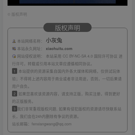
©
版权声明
版权声明
小灰兔
本站网络名称：
本站永久网址：
xiaohuitu.com
网站侵权说明：
本站采用 CC BY-NC-SA 4.0 国际许可协议 进
行许可，转载或引用本站文章应遵循相同协议。
1
本站提供的资源采集自国内外各大媒体和网络，仅供试玩体
验；不得将上述内容用于商业或者非法用途，否则，一切后果请
用户自负。
2
如果您喜欢该资源内容，请支持正版，购买注册，得到更好
的正版服务。
3
我们非常重视版权问题, 如果有侵犯版权的资源请尽快联系站
长，我们会在24h内删除有争议的资源。
站长邮箱：
fenxiangwang@qq.com