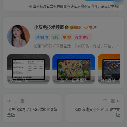
当前信息若含有黄赌毒等违法违规不良内容，请点此举报！
小灰兔技术频道
关注
3479
8
33
318W+
如果你不好好享受生活，你的悲伤、难过、害怕、羞愧和内疚会代替你享受
梦幻工具箱————-免费
–（源码）田螺西游9.0 假人摆摊18门派飞升渡劫化圣助战最新BB谛听….
笑傲西游二版-
上一篇
下一篇
《生化危机7》v20220613黄
《原谅我父亲》v1.3.6中文
金版
版