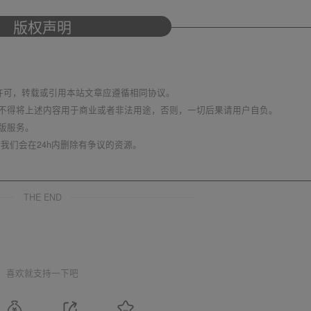
版权声明
议 进行许可，转载或引用本站文章应遵循相同协议。
不得将上述内容用于商业或者非法用途，否则，一切后果请用户自负。
版服务。
我们会在24h内删除有争议的资源。
THE END
喜欢就支持一下吧