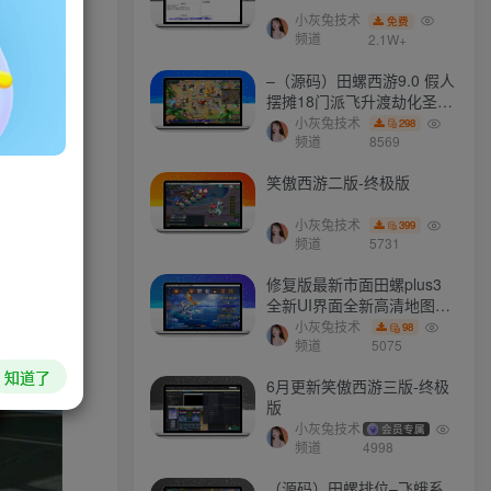
任务。真实
小灰兔技术
免费
频道
2.1W+
–（源码）田螺西游9.0 假人
摆摊18门派飞升渡劫化圣助
战最新BB谛听….
小灰兔技术
298
频道
8569
HI！请登录
笑傲西游二版-终极版
登录
注册
小灰兔技术
399
频道
5731
社交账号登录
修复版最新市面田螺plus3
全新UI界面全新高清地图18
门派 修复了后门ggeserver
小灰兔技术
98
QQ登录
微信登录
打不开
频道
5075
知道了
6月更新笑傲西游三版-终极
版
小灰兔技术
会员专属
今天仅剩
本周还有
本月剩余
今年还剩
频道
4998
39.6%
48.5%
81.9%
40.4%
（源码）田螺排位–飞蛾系