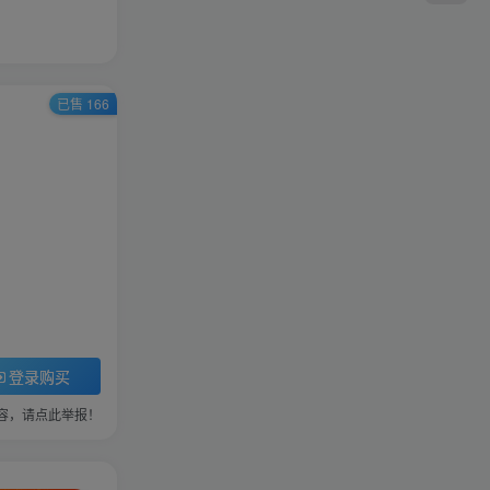
频道
4378
DNf完美稀有端（附搭建私
服完整视频教程）100%可
搭建(附完美端升级补丁)
4091
啊哈
38
已售 166
标签云
白娘子传奇
武林外传
传奇白日门
天龙八部
热血江湖
即时战略(PC)
梦幻诛仙
剑灵
策略塔防(APP)
策略站棋(PC)
龙之谷
角色扮演(APP)
休闲棋牌
休闲益智(PC)
空白剑网
休闲益智(APP)
体育竞速(PC)
冒险岛
登录购买
音乐节奏(APP)
未分类
容，请点此举报！