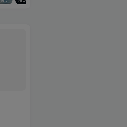
《塞尔达传说：王国之泪》模拟器整合版
精灵与橡木之歌/Oaken
世界摩托大奖赛22/MotoG