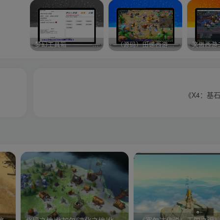
梦幻工具箱————-免费
–（源码）田螺西游9.0 假人摆摊18门派飞升渡劫化圣助战最新BB谛听….
笑傲西游
《X4：基石