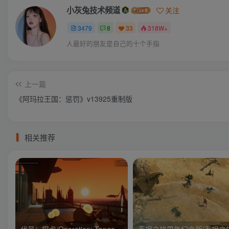
小灰兔技术频道
关注
3479
8
33
318W+
人最好的朋友是自己的十个手指
上一篇
《阿玛拉王国：惩罚》v13925重制版
相关推荐