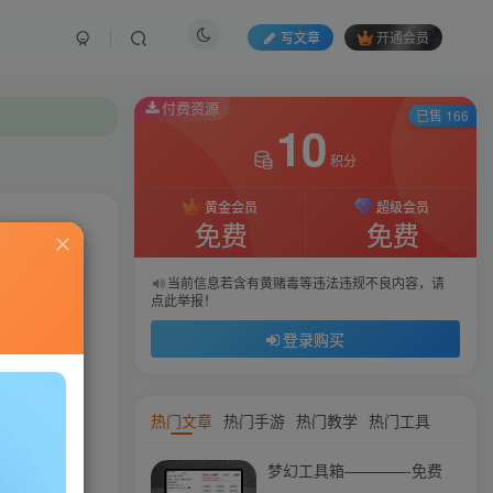
写文章
开通会员
付费资源
付费资源
已售 166
已售 166
10
10
积分
积分
黄金会员
黄金会员
超级会员
超级会员
免费
免费
免费
免费
私信
当前信息若含有黄赌毒等违法违规不良内容，请
当前信息若含有黄赌毒等违法违规不良内容，请
点此举报！
点此举报！
43
165
登录购买
登录购买
热门文章
热门手游
热门教学
热门工具
梦幻工具箱————-免费