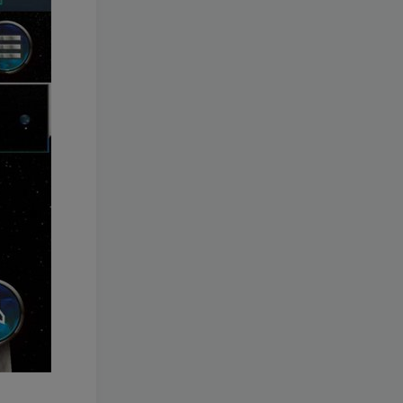
wdxseee
关注
天生我才必有用
xs2110
关注
一个人伟大或渺小，取决于他的意志力
zyai133
关注
传递光亮有两种方式：成为一支蜡烛或当一面镜子
热门文章
热门手游
热门教学
热门工具
梦幻工具箱————-免费
小灰兔技术
免费
频道
2.1W+
–（源码）田螺西游9.0 假人
摆摊18门派飞升渡劫化圣助
战最新BB谛听….
小灰兔技术
298
频道
8569