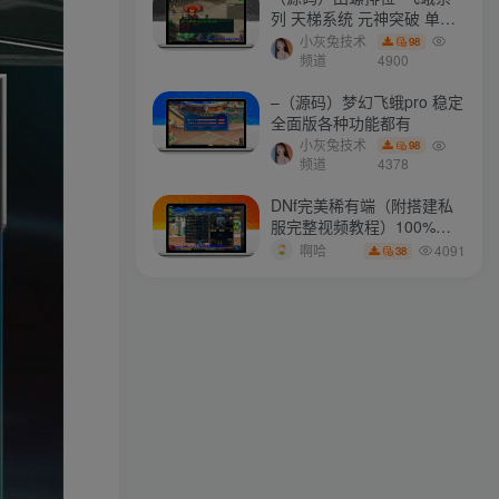
列 天梯系统 元神突破 单机
免费 含GM工具
小灰兔技术
98
最新会员
频道
4900
–（源码）梦幻飞蛾pro 稳定
全面版各种功能都有
mhxy111
关注
小灰兔技术
98
无论你现在感觉如何，请起床、穿好衣服然后为你的梦想而奋斗
频道
4378
a657345721
关注
DNf完美稀有端（附搭建私
服完整视频教程）100%可
摔倒了又怎样，至少我们还年轻
搭建(附完美端升级补丁)
4091
啊哈
38
ollama
关注
愿我们，都有能力爱自己，有余力爱别人
longlongjn
关注
死亡无人能免，但非凡的成就会树起一座纪念碑，它将一直立到太阳冷却之时
xstasr
关注
有爱的人，有喜欢的事业，有梦想