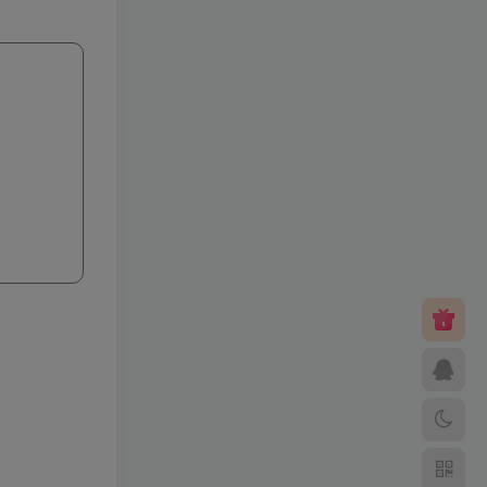
笑傲西游二版-终极版
小灰兔技术
399
频道
5731
修复版最新市面田螺plus3
全新UI界面全新高清地图18
门派 修复了后门ggeserver
小灰兔技术
98
打不开
频道
5075
6月更新笑傲西游三版-终极
版
小灰兔技术
会员专属
频道
4998
（源码）田螺排位–飞蛾系
列 天梯系统 元神突破 单机
免费 含GM工具
小灰兔技术
98
频道
4900
–（源码）梦幻飞蛾pro 稳定
全面版各种功能都有
小灰兔技术
98