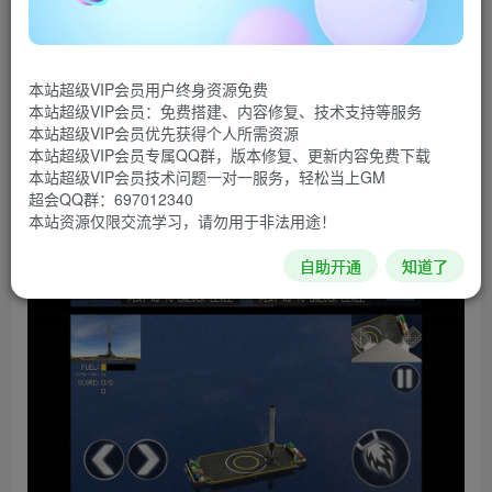
飞行模拟器游戏，需要你克服各种危险的环境，让火箭能够
成功着陆地面。
游戏截图
本站超级VIP会员用户终身资源免费
本站超级VIP会员：免费搭建、内容修复、技术支持等服务
本站超级VIP会员优先获得个人所需资源
本站超级VIP会员专属QQ群，版本修复、更新内容免费下载
本站超级VIP会员技术问题一对一服务，轻松当上GM
超会QQ群：697012340
本站资源仅限交流学习，请勿用于非法用途！
自助开通
知道了