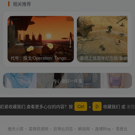
相关推荐
代号：探戈/Operation: Tango/支持网络联机
专心做好一件事
赶紧收藏我们,查看更多心仪的内容？按
Ctrl
+
D
收藏我们 或
发现
更多
傲天小窝
爱微资源网
狂神云浏览
解说网
逸博Blog
青鹿云