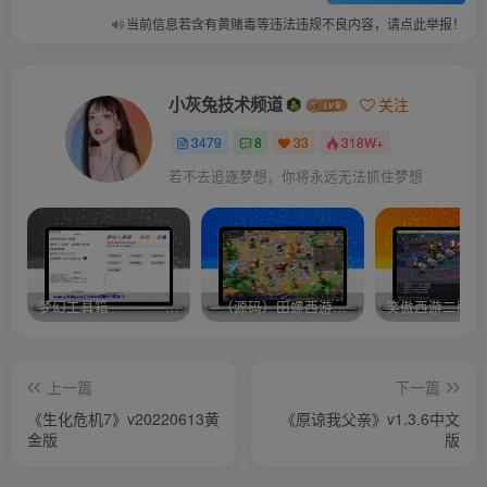
当前信息若含有黄赌毒等违法违规不良内容，请点此举报！
小灰兔技术频道
关注
3479
8
33
318W+
若不去追逐梦想，你将永远无法抓住梦想
梦幻工具箱————-免费
–（源码）田螺西游9.0 假人摆摊18门派飞升渡劫化圣助战最新BB谛听….
笑傲西游二版-
上一篇
下一篇
《生化危机7》v20220613黄
《原谅我父亲》v1.3.6中文
金版
版