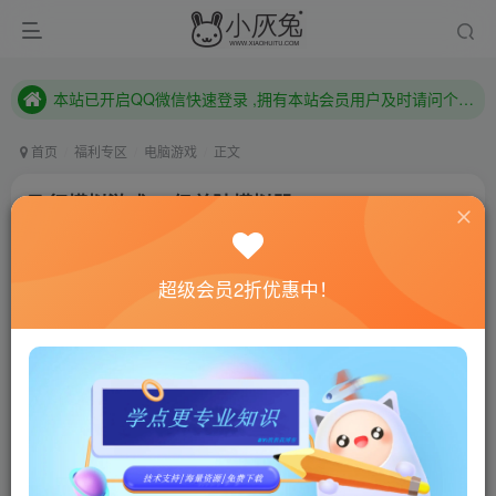
本站已开启QQ微信快速登录 ,拥有本站会员用户及时请问个人中心绑定！
已注册用户及时绑定邮箱,防止忘记资料
本站已开启QQ微信快速登录 ,拥有本站会员用户及时请问个人中心绑定！
首页
福利专区
电脑游戏
正文
飞行模拟游戏 一级着陆模拟器
小灰兔技术频道
关注
私信
3年前更新
超级会员2折优惠中！
854
81
联网教程： 内附教程
单机教程： 内附教程
不懂的话联系客服！！！
游戏介绍
一级着陆模拟器是一款需要你操控火箭完美着陆地面的