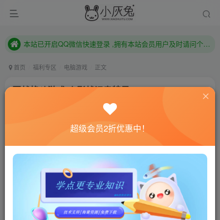
已注册用户及时绑定邮箱,防止忘记资料
本站已开启QQ微信快速登录 ,拥有本站会员用户及时请问个人中心绑定！
已注册用户及时绑定邮箱,防止忘记资料
首页
福利专区
电脑游戏
正文
本站已开启QQ微信快速登录 ,拥有本站会员用户及时请问个人中心绑定！
团战格斗游戏 火影战记奥特曼
小灰兔技术频道
关注
私信
4年前更新
超级会员2折优惠中！
0
410
81
联网教程： 内附教程
单机教程： 内附教程
不懂的话联系客服！！！
游戏介绍
火影战记奥特曼一款经典团战格斗游戏。超多熟悉而又