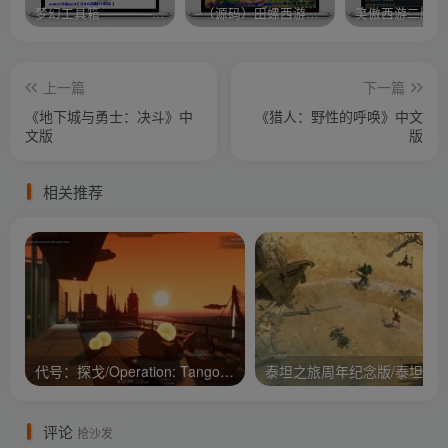
梦幻工具箱————-免费
–（源码）田螺西游9.0 假人摆摊18门派飞升渡劫化圣助战最新BB谛听….
笑傲西游二版-
上一篇
下一篇
《地下城与勇士：决斗》中
《猎人：野性的呼唤》中文
文版
版
相关推荐
代号：探戈/Operation: Tango/支持网络联机
评论
抢沙发