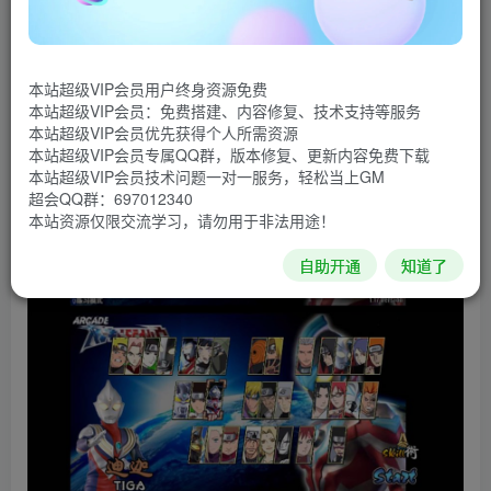
怀念的经典人物角色，更有新的人物mod,全新技能mod,超强
打击感，拳拳到肉，尽情释放。
游戏截图
本站超级VIP会员用户终身资源免费
本站超级VIP会员：免费搭建、内容修复、技术支持等服务
本站超级VIP会员优先获得个人所需资源
本站超级VIP会员专属QQ群，版本修复、更新内容免费下载
本站超级VIP会员技术问题一对一服务，轻松当上GM
超会QQ群：697012340
本站资源仅限交流学习，请勿用于非法用途！
自助开通
知道了