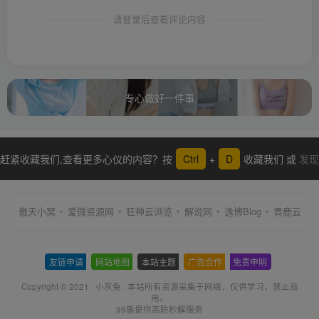
请登录后查看评论内容
专心做好一件事
赶紧收藏我们,查看更多心仪的内容？按
Ctrl
+
D
收藏我们 或
发现
更多
傲天小窝
爱微资源网
狂神云浏览
解说网
逸博Blog
青鹿云
友链申请
-
网站地图
-
本站主题
-
广告合作
-
免责申明
-
Copyright © 2021 ·
小灰兔
·
本站所有资源采集于网络
，仅供学习，禁止商
用。
95盾提供高防秒解服务