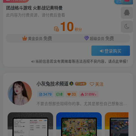
已售 140
团战格斗游戏 火影战记奥特曼
此内容为付费资源，请付费后查看
10
积分
免费
免费
黄金会员
超级会员
登录购买
当前信息若含有黄赌毒等违法违规不良内容，请点此举报！
小灰兔技术频道
关注
3479
8
33
318W+
不要去想那些阻碍你的事，尤其是那些自己想象出来的事