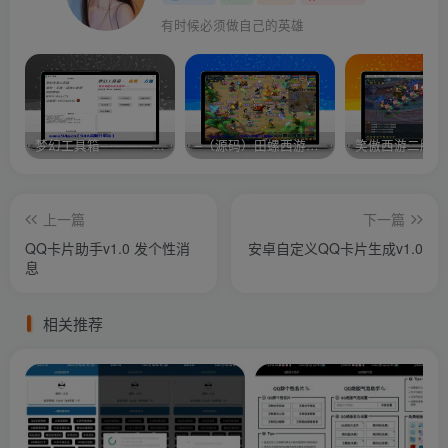
有时候必须做自己的英雄
梦幻工具箱————-免费
–（源码）田螺西游9.0 假人摆摊18门派飞升渡劫化圣助战最新BB谛听….
笑傲西游二版-
上一篇
下一篇
QQ卡片助手v1.0 发个性消
安卓自定义QQ卡片生成v1.0
息
相关推荐