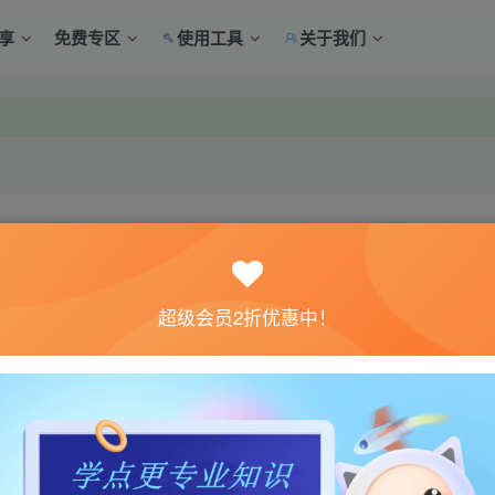
享
免费专区
使用工具
关于我们
中心绑定！
中心绑定！
关注
超级会员2折优惠中！
9