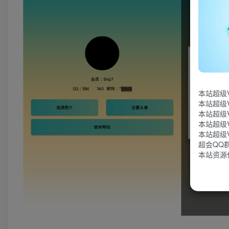
本站超级
本站超级
本站超级
本站超级
本站超级
超会QQ群：
本站资源