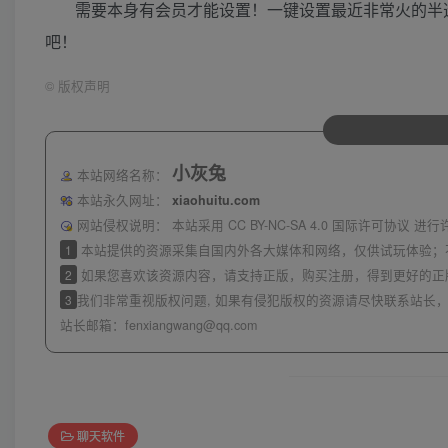
需要本身有会员才能设置！一键设置最近非常火的半
吧！
©
版权声明
小灰兔
本站网络名称：
本站永久网址：
xiaohuitu.com
网站侵权说明：
本站采用 CC BY-NC-SA 4.0 国际许可协
1
本站提供的资源采集自国内外各大媒体和网络，仅供试玩体验；
2
如果您喜欢该资源内容，请支持正版，购买注册，得到更好的正
3
我们非常重视版权问题, 如果有侵犯版权的资源请尽快联系站长，
站长邮箱：
fenxiangwang@qq.com
聊天软件