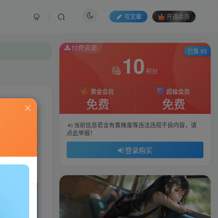
写文章
开通会员
付费资源
已售 85
10
积分
黄金会员
超级会员
免费
免费
私信
当前信息若含有黄赌毒等违法违规不良内容，请
点此举报！
89
107
登录购买