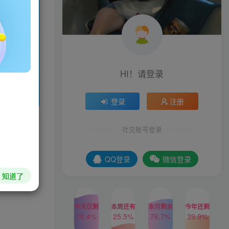
HI！请登录
登录
注册
社交账号登录
QQ登录
微信登录
知道了
今天仅剩
本周还有
本月剩余
今年还剩
78.4%
25.5%
76.7%
39.9%