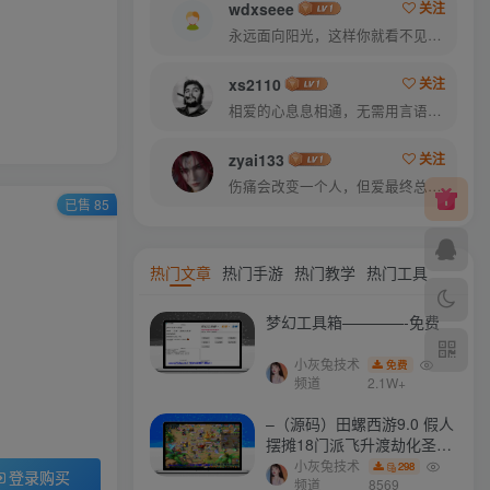
wdxseee
关注
永远面向阳光，这样你就看不见阴影了
xs2110
关注
相爱的心息息相通，无需用言语倾诉
zyai133
关注
伤痛会改变一个人，但爱最终总会让你找回最初的自己
已售 85
热门文章
热门手游
热门教学
热门工具
梦幻工具箱————-免费
小灰兔技术
免费
频道
2.1W+
–（源码）田螺西游9.0 假人
摆摊18门派飞升渡劫化圣助
战最新BB谛听….
小灰兔技术
298
登录购买
频道
8569