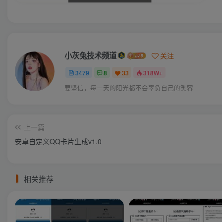
小灰兔技术频道
关注
3479
8
33
318W+
要坚信，每一天的阳光都不会辜负自己的笑容
上一篇
安卓自定义QQ卡片生成v1.0
相关推荐