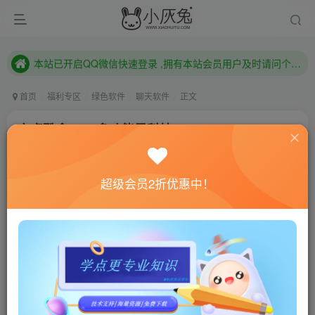
本站已开启QQ微信快速登录 ,拥有本站会员用户及时请问个人中心绑定！
已注册用户及时绑定邮箱,防止忘记资料
本站已开启QQ微信快速登录 ,拥有本站会员用户及时请问个人中心绑定！
首页
福利专区
绿色软件
聊天软件
正文
安卓酷盒v2.0 多功能黑科技
小灰兔技术频道
关注
私信
4年前更新
超级会员2折优惠中！
553
163
联网教程： 内附教程
单机教程： 内附教程
不懂的话联系客服！！！