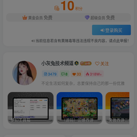
10
积分
免费
免费
黄金会员
超级会员
登录购买
当前信息若含有黄赌毒等违法违规不良内容，请点此举报！
小灰兔技术频道
关注
3479
8
33
318W+
不论生活如何复杂，总要保持自己的那一份优雅
梦幻工具箱————-免费
–（源码）田螺西游9.0 假人摆摊18门派飞升渡劫化圣助战最新BB谛听….
笑傲西游二版-