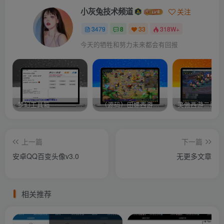
小灰兔技术频道
关注
3479
8
33
318W+
今天的牺牲和努力未来都会有回报
梦幻工具箱————-免费
–（源码）田螺西游9.0 假人摆摊18门派飞升渡劫化圣助战最新BB谛听….
笑傲西游二版-
上一篇
下一篇
安卓QQ百变头像v3.0
无更多文章
相关推荐