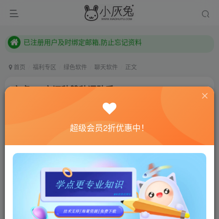
本站已开启QQ微信快速登录 ,拥有本站会员用户及时请问个人中心绑定！
已注册用户及时绑定邮箱,防止忘记资料
本站已开启QQ微信快速登录 ,拥有本站会员用户及时请问个人中心绑定！
首页
福利专区
绿色软件
聊天软件
正文
安卓QQ空间秒赞秒评助手4.0
小灰兔技术频道
关注
私信
4年前更新
超级会员2折优惠中！
0
1015
55
联网教程： 内附教程
单机教程： 内附教程
不懂的话联系客服！！！
软件介绍
扣扣空间秒赞秒评助手4.0最新版来啦，实时监听空间好