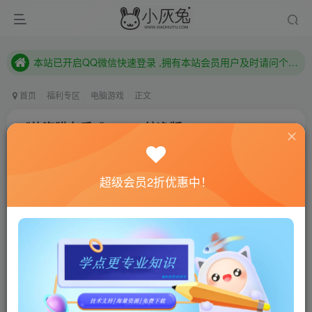
本站已开启QQ微信快速登录 ,拥有本站会员用户及时请问个人中心绑定！
已注册用户及时绑定邮箱,防止忘记资料
本站已开启QQ微信快速登录 ,拥有本站会员用户及时请问个人中心绑定！
首页
福利专区
电脑游戏
正文
《侠盗猎车手5》GTA5纯净版
小灰兔技术频道
关注
私信
3年前更新
超级会员2折优惠中！
622
111
联网教程： 内附教程
单机教程： 内附教程
不懂的话联系客服！！！
游戏介绍
《侠盗猎车手5》简称《GTA5》（台版译作《横行霸道