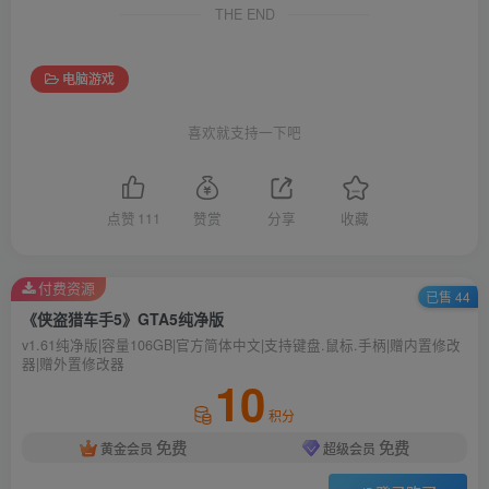
THE END
电脑游戏
喜欢就支持一下吧
点赞
111
赞赏
分享
收藏
付费资源
已售 44
《侠盗猎车手5》GTA5纯净版
v1.61纯净版|容量106GB|官方简体中文|支持键盘.鼠标.手柄|赠内置修改
器|赠外置修改器
10
积分
免费
免费
黄金会员
超级会员