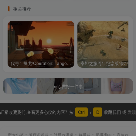
相关推荐
代号：探戈/Operation: Tango/支持网络联机
专心做好一件事
赶紧收藏我们,查看更多心仪的内容？按
Ctrl
+
D
收藏我们 或
发现
更多
傲天小窝
爱微资源网
狂神云浏览
解说网
逸博Blog
青鹿云