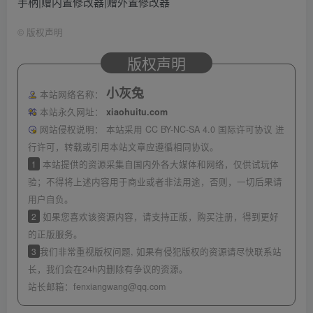
手柄|赠内置修改器|赠外置修改器
©
版权声明
版权声明
小灰兔
本站网络名称：
本站永久网址：
xiaohuitu.com
网站侵权说明：
本站采用 CC BY-NC-SA 4.0 国际许可协议 进
行许可，转载或引用本站文章应遵循相同协议。
1
本站提供的资源采集自国内外各大媒体和网络，仅供试玩体
验；不得将上述内容用于商业或者非法用途，否则，一切后果请
用户自负。
2
如果您喜欢该资源内容，请支持正版，购买注册，得到更好
的正版服务。
3
我们非常重视版权问题, 如果有侵犯版权的资源请尽快联系站
长，我们会在24h内删除有争议的资源。
站长邮箱：
fenxiangwang@qq.com