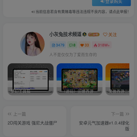
登录购买
当前信息若含有黄赌毒等违法违规不良内容，请点此举报！
小灰兔技术频道
关注
3479
8
33
318W+
人不是仅仅为了爱而生存的
梦幻工具箱————-免费
–（源码）田螺西游9.0 假人摆摊18门派飞升渡劫化圣助战最新BB谛听….
笑傲西游二版-
上一篇
下一篇
2D闯关游戏 强尼大战僵尸
安卓元气加速器v1.0.4绿化
版