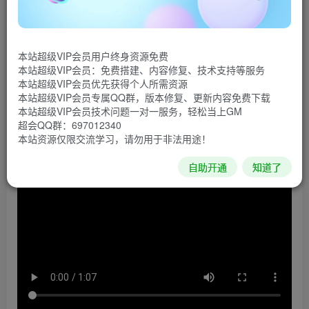
5》），是一款由Rockstar Games制作并发行的动作冒险游
戏。游戏采用新版雷霆引擎（RAGE引擎），画面表现力异
常强悍。游戏故事发生在以美国洛杉矶、南加州及其周边地
本站超级VIP会员用户终身资源免费
区为原型的城市洛圣都。制作单位拍摄了超过25万张相关照
本站超级VIP会员：免费搭建、内容修复、技术支持等服务
本站超级VIP会员优先获得个人所需资源
片，并且研究了人口调查和汽车销售数据，以建立游戏中的
本站超级VIP会员专属QQ群，版本修复、更新内容免费下载
世界。
本站超级VIP会员技术问题一对一服务，轻松当上GM
超会QQ群：697012340
游戏视频
本站资源仅限交流学习，请勿用于非法用途！
自助开通
知道了