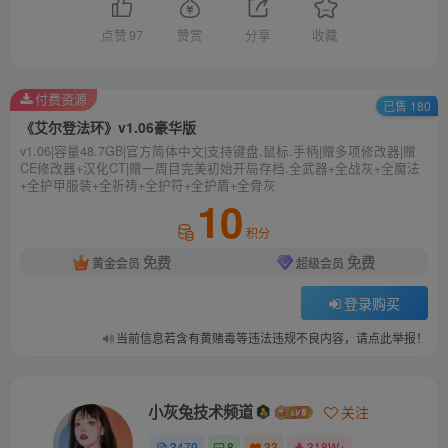
点赞
97
赞赏
分享
收藏
付费资源
已售 180
《艾尔登法环》v1.06豪华版
v1.06|容量48.7GB|官方简体中文|支持键盘.鼠标.手柄|赠多项修改器|赠
CE修改器+汉化CT|赠一周目完美初始开局存档.全武器+全战灰+全魔法
+全护甲服装+全祈祷+全护符+全护盾+全骨灰
10
积分
免费
免费
黄金会员
超级会员
登录购买
当前信息若含有黄赌毒等违法违规不良内容，请点此举报！
小灰兔技术频道
关注
3479
8
33
318W+