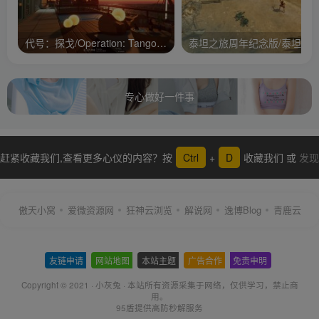
代号：探戈/Operation: Tango/支持网络联机
专心做好一件事
赶紧收藏我们,查看更多心仪的内容？按
Ctrl
+
D
收藏我们 或
发现
更多
傲天小窝
爱微资源网
狂神云浏览
解说网
逸博Blog
青鹿云
友链申请
-
网站地图
-
本站主题
-
广告合作
-
免责申明
-
Copyright © 2021 ·
小灰兔
·
本站所有资源采集于网络
，仅供学习，禁止商
用。
95盾提供高防秒解服务