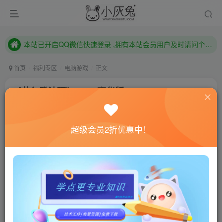
本站已开启QQ微信快速登录 ,拥有本站会员用户及时请问个人中心绑定！
已注册用户及时绑定邮箱,防止忘记资料
本站已开启QQ微信快速登录 ,拥有本站会员用户及时请问个人中心绑定！
首页
福利专区
电脑游戏
正文
《艾尔登法环》v1.06豪华版
小灰兔技术频道
关注
私信
3年前更新
超级会员2折优惠中！
569
97
联网教程： 内附教程
单机教程： 内附教程
不懂的话联系客服！！！
游戏介绍
《艾尔登法环》是一款以正统黑暗奇幻世界为舞台的动