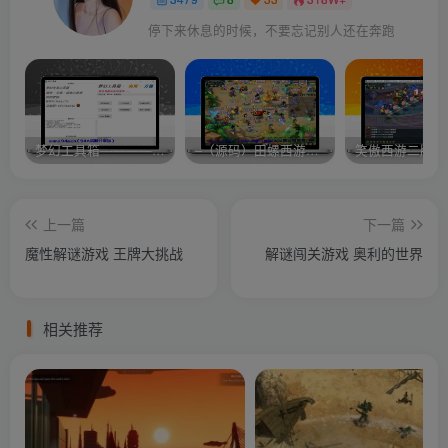
停下来休息的时候，不要忘记别人还在奔跑
梦幻工具箱————-免费
–（源码）田螺西游9.0 假人摆摊18门派飞升渡劫化圣助战最新BB谛听….
笑傲西游二版-
上一篇
下一篇
魔性解谜游戏 王牌大挑战
解谜闯关游戏 奥利的世界
相关推荐