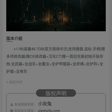
版本介绍
v1.06|容量48.7GB|官方简体中文|支持键盘.鼠标.手柄|赠
多项修改器|赠CE修改器+汉化CT|赠一周目完美初始开局存
档.全武器+全战灰+全魔法+全护甲服装+全祈祷+全护符+全
护盾+全骨灰
©
版权声明
版权声明
小灰兔
本站网络名称：
本站永久网址：
xiaohuitu.com