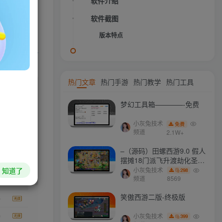
音乐豪华
软件介绍
软件截图
版本特点
HI！请登录
热门文章
热门手游
热门教学
热门工具
登录
注册
梦幻工具箱————-免费
小灰兔技术
免费
社交账号登录
频道
2.1W+
–（源码）田螺西游9.0 假人
QQ登录
微信登录
摆摊18门派飞升渡劫化圣助
战最新BB谛听….
知道了
小灰兔技术
298
频道
8569
笑傲西游二版-终极版
今天仅剩
本周还有
本月剩余
今年还剩
69.4%
38.5%
79.7%
40.2%
小灰兔技术
399