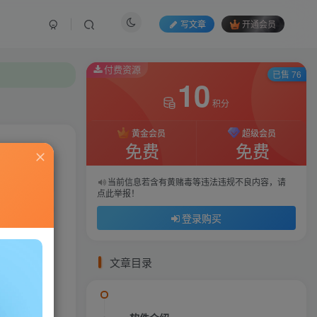
写文章
开通会员
付费资源
付费资源
已售 76
已售 76
10
10
积分
积分
黄金会员
黄金会员
超级会员
超级会员
免费
免费
免费
免费
私信
当前信息若含有黄赌毒等违法违规不良内容，请
当前信息若含有黄赌毒等违法违规不良内容，请
点此举报！
点此举报！
044
91
登录购买
登录购买
文章目录