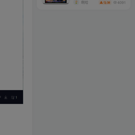
搭建(附完美端升级补丁)
4091
啊哈
38
ollama
关注
如果后悔过去，不如奋斗将来
longlongjn
关注
摔倒了又怎样，至少我们还年轻
xstasr
关注
伟人之所以伟大，是因为他立志要成为伟大的人
wdxseee
关注
越是在艰难困苦的时候，我们越是要看到希望
xs2110
关注
开心点，别担心，微笑就好
zyai133
关注
不要延迟任何可以给你的生活带来欢笑与快乐的事情