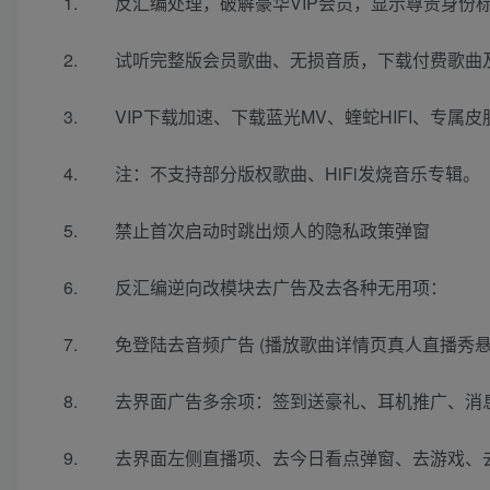
反汇编处理，破解豪华VIP会员，显示尊贵身份标
试听完整版会员歌曲、无损音质，下载付费歌曲
VIP下载加速、下载蓝光MV、蝰蛇HIFI、专属
注：不支持部分版权歌曲、HiFi发烧音乐专辑。
禁止首次启动时跳出烦人的隐私政策弹窗
反汇编逆向改模块去广告及去各种无用项：
免登陆去音频广告 (播放歌曲详情页真人直播秀悬
去界面广告多余项：签到送豪礼、耳机推广、消
去界面左侧直播项、去今日看点弹窗、去游戏、