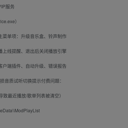
IP服务
e.exe）
主菜单项：升级音乐盒、铃声制作
播上线提醒、退出后关闭播放引擎
客户端插件、自动升级、错误报告
无损音质试听切换提示付费问题：
导致最近播放/歌单列表被清空）
eData\\ModPlayList