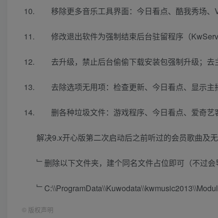
移除更多音乐工具界面：今日看点、酷我秀场、V
修改退出软件为强制结束后台驻留程序（KwServic
去升级，禁止后台偷偷下载安装包强制升级；去
去除选项无用项：检查更新、今日看点、显示主
删各种垃圾文件：游戏程序、今日看点、爱奇艺
解决9.x开心版第二次启动后之前听过的会员歌曲及
﹂删除以下文件夹，建个同名文件占位即可（不过会
﹂C:\\ProgramData\\Kuwodata\\kwmusic2013\\Modul
©
版权声明