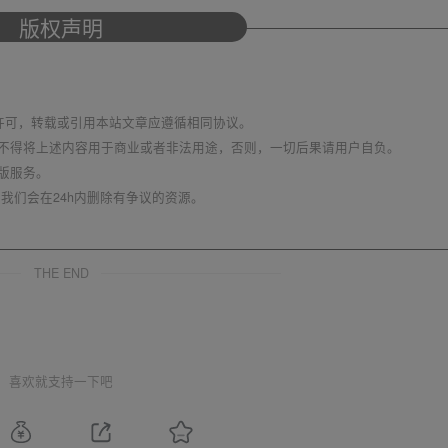
版权声明
议 进行许可，转载或引用本站文章应遵循相同协议。
不得将上述内容用于商业或者非法用途，否则，一切后果请用户自负。
版服务。
我们会在24h内删除有争议的资源。
THE END
喜欢就支持一下吧