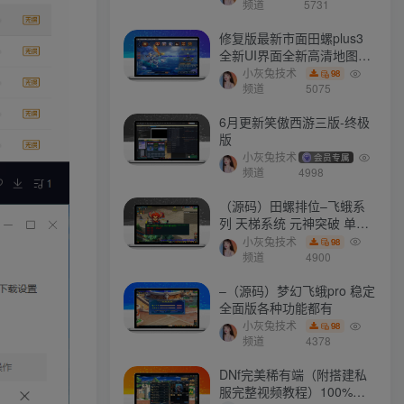
频道
5731
修复版最新市面田螺plus3
文章目录
全新UI界面全新高清地图18
门派 修复了后门ggeserver
小灰兔技术
98
打不开
频道
5075
软件介绍
6月更新笑傲西游三版-终极
版
软件截图
小灰兔技术
会员专属
频道
4998
版本特点
（源码）田螺排位–飞蛾系
列 天梯系统 元神突破 单机
免费 含GM工具
小灰兔技术
98
最新会员
频道
4900
–（源码）梦幻飞蛾pro 稳定
全面版各种功能都有
mhxy111
关注
小灰兔技术
98
未来的你一定会感谢现在拼命的自己
频道
4378
a657345721
关注
DNf完美稀有端（附搭建私
服完整视频教程）100%可
不要找失败的借口，去追成功的理由