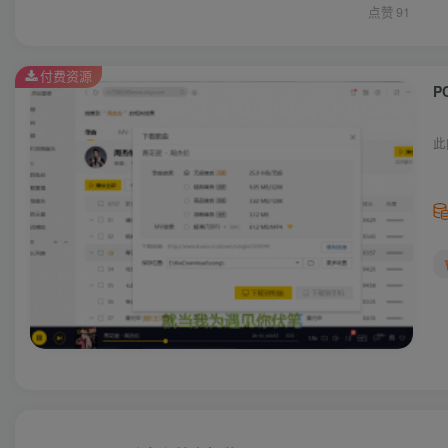
点赞
91
付费资源
P
此