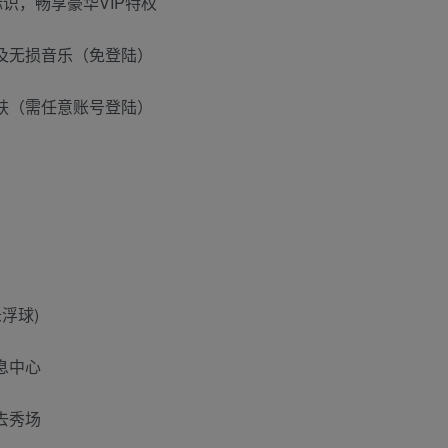
识，畅享豪华VIP特权
及无损音乐（免登陆）
皮肤（需任意账号登陆）
浮球)
息中心
去秀场