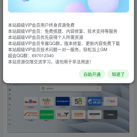
速度快、节省系统资源、定制能力强、安全性高以及体积小
等特点,目前已经是广受欢迎的浏览器之一。多文档接 口
(MDI)、方便的缩放功能、整合搜索引擎、快捷键与鼠标手
本站超级VIP会员用户终身资源免费
势、浏览历史记忆、防止恶意弹出窗口、全屏模式、对
本站超级VIP会员：免费搭建、内容修复、技术支持等服务
本站超级VIP会员优先获得个人所需资源
HTML 标准的支持、整合电子邮件与新闻群组以及让用户自
本站超级VIP会员专属QQ群，版本修复、更新内容免费下载
定义按钮、皮肤、工具栏等等,都使 Opera 多年来倍受喜爱。
本站超级VIP会员技术问题一对一服务，轻松当上GM
超会QQ群：697012340
软件截图
本站资源仅限交流学习，请勿用于非法用途！
自助开通
知道了