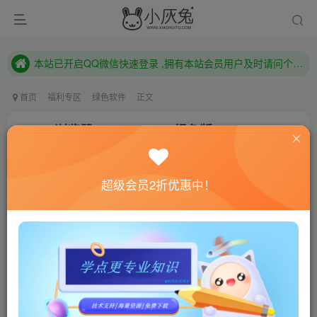
本站已开启QQ微信快速登录 ,拥有本站会员用户及时请问个人中心绑定！
已注册用户及时绑定邮箱,防止忘记资料
本站已开启QQ微信快速登录 ,拥有本站会员用户及时请问个人中心绑定！
首页
福利专区
绿色软件
正文
Opera浏览器v90.0.4480.48绿色版
小灰兔技术频道
关注
私信
4年前更新
超级会员2折优惠中！
942
154
联网教程： 内附教程
单机教程： 内附教程
不懂的话联系客服！！！
软件介绍
Opera是来自挪威的一个极为出色的网络浏览套件,具有