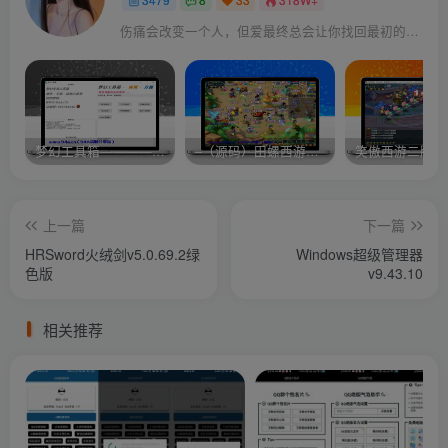
伤痛会改变一个人，但爱最终总会让你找回最初的自己
梦幻工具箱————-免费
–（源码）田螺西游9.0 假人摆摊18门派飞升渡劫化圣助战最新BB谛听….
笑傲西游二版-
上一篇
下一篇
HRSword火绒剑v5.0.69.2绿
Windows超级管理器
色版
v9.43.10
相关推荐