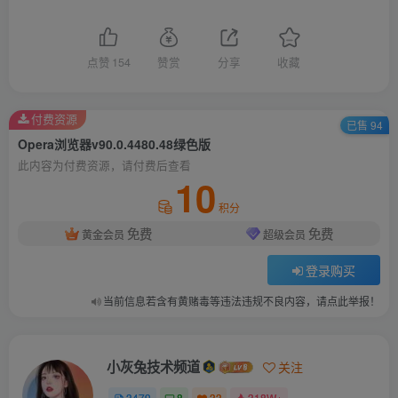
点赞
154
赞赏
分享
收藏
付费资源
已售 94
Opera浏览器v90.0.4480.48绿色版
此内容为付费资源，请付费后查看
10
积分
免费
免费
黄金会员
超级会员
登录购买
当前信息若含有黄赌毒等违法违规不良内容，请点此举报！
小灰兔技术频道
关注
3479
8
33
318W+