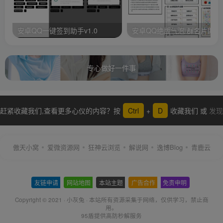
安卓QQ一键签到助手v1.0
安卓QQ绝版气泡/群名片助手
专心做好一件事
赶紧收藏我们,查看更多心仪的内容？按
Ctrl
+
D
收藏我们 或
发现
更多
傲天小窝
爱微资源网
狂神云浏览
解说网
逸博Blog
青鹿云
友链申请
-
网站地图
-
本站主题
-
广告合作
-
免责申明
-
Copyright © 2021 ·
小灰兔
·
本站所有资源采集于网络
，仅供学习，禁止商
用。
95盾提供高防秒解服务