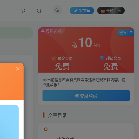
写文章
开通会员
付费资源
付费资源
已售 17
已售 17
10
10
积分
积分
黄金会员
黄金会员
超级会员
超级会员
免费
免费
免费
免费
私信
当前信息若含有黄赌毒等违法违规不良内容，请
当前信息若含有黄赌毒等违法违规不良内容，请
点此举报！
点此举报！
566
63
登录购买
登录购买
文章目录