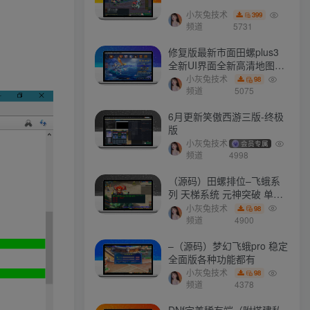
小灰兔技术
399
频道
5731
文章目录
修复版最新市面田螺plus3
全新UI界面全新高清地图18
门派 修复了后门ggeserver
小灰兔技术
98
软件介绍
打不开
频道
5075
软件截图
6月更新笑傲西游三版-终极
版
版本特点
小灰兔技术
会员专属
频道
4998
卸载方法
（源码）田螺排位–飞蛾系
列 天梯系统 元神突破 单机
免费 含GM工具
小灰兔技术
98
最新会员
频道
4900
–（源码）梦幻飞蛾pro 稳定
全面版各种功能都有
mhxy111
关注
小灰兔技术
98
有时候是我们自己想太多才让自己如此难受
频道
4378
a657345721
关注
DNf完美稀有端（附搭建私