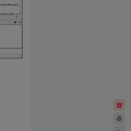
热门文章
热门手游
热门教学
热门工具
梦幻工具箱————-免费
小灰兔技术
免费
频道
2.1W+
–（源码）田螺西游9.0 假人
摆摊18门派飞升渡劫化圣助
战最新BB谛听….
小灰兔技术
298
频道
8569
笑傲西游二版-终极版
小灰兔技术
399
频道
5731
修复版最新市面田螺plus3
全新UI界面全新高清地图18
门派 修复了后门ggeserver
小灰兔技术
98
打不开
频道
5075