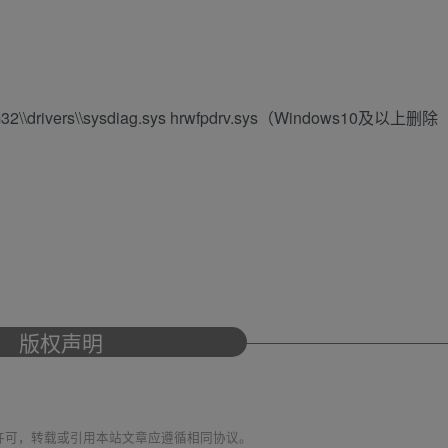
drivers\\sysdiag.sys hrwfpdrv.sys（Windows10及以上删除
版权声明
议 进行许可，转载或引用本站文章应遵循相同协议。