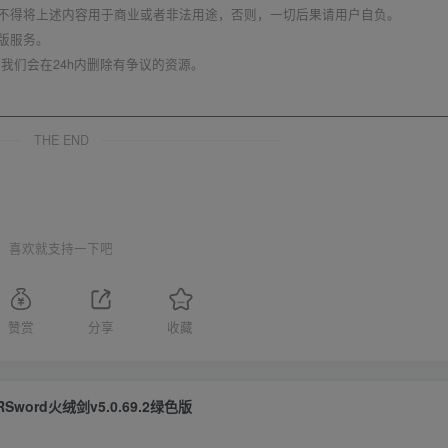
不得将上述内容用于商业或者非法用途，否则，一切后果请用户自负。
版服务。
我们会在24h内删除有争议的资源。
THE END
喜欢就支持一下吧
赞赏
分享
收藏
RSword火绒剑v5.0.69.2绿色版