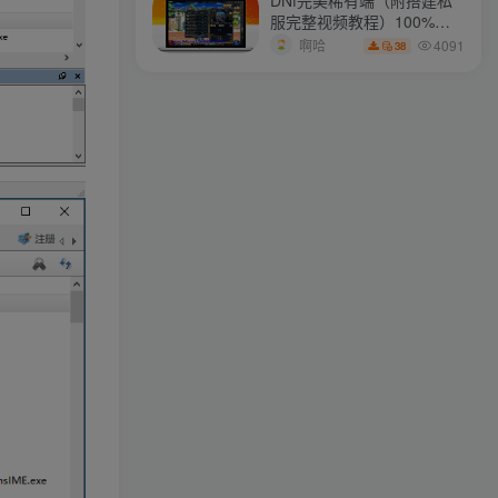
服完整视频教程）100%可
越长大越孤单 ，越长大越不安
搭建(附完美端升级补丁)
4091
啊哈
38
ollama
关注
爱，起于微笑，浓于亲吻，逝于泪水
longlongjn
关注
你必须十分努力，才能看上去毫不费劲
xstasr
关注
可以接受暂时的失败，但绝对不能接受未曾奋斗过的自己
wdxseee
关注
梦的最深处，只有微笑不累
xs2110
关注
时间和经历会抚平一切伤痛
zyai133
关注
越长大越孤单 ，越长大越不安