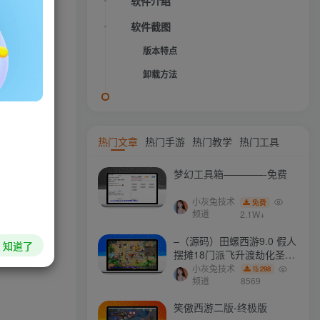
具，具有系
软件介绍
描等功能。
软件截图
版本特点
卸载方法
HI！请登录
登录
注册
热门文章
热门手游
热门教学
热门工具
梦幻工具箱————-免费
社交账号登录
小灰兔技术
免费
频道
2.1W+
QQ登录
微信登录
–（源码）田螺西游9.0 假人
知道了
摆摊18门派飞升渡劫化圣助
战最新BB谛听….
小灰兔技术
298
频道
8569
今天仅剩
本周还有
本月剩余
今年还剩
19.0%
45.6%
81.3%
40.3%
笑傲西游二版-终极版