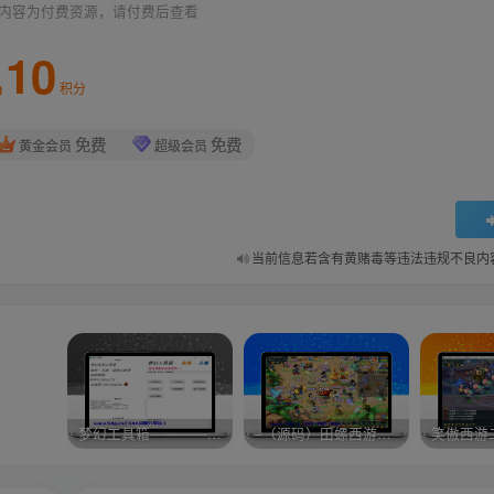
内容为付费资源，请付费后查看
10
积分
免费
免费
黄金会员
超级会员
当前信息若含有黄赌毒等违法违规不良内
梦幻工具箱————-免费
–（源码）田螺西游9.0 假人摆摊18门派飞升渡劫化圣助战最新BB谛听….
笑傲西游