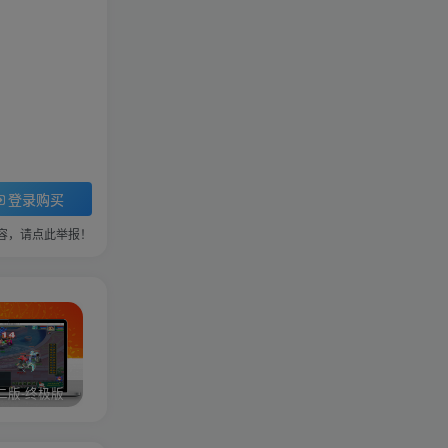
登录购买
容，请点此举报！
二版-终极版
修复版最新市面田螺plus3 全新UI界面全新高清地图18门派 修复了后门ggeserver打不开
6月更新笑傲西游三版-终极版