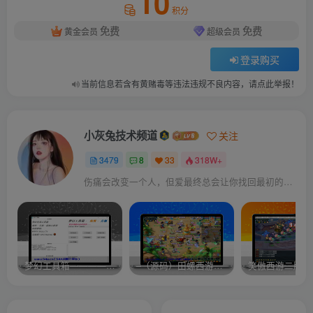
10
积分
免费
免费
黄金会员
超级会员
登录购买
当前信息若含有黄赌毒等违法违规不良内容，请点此举报！
小灰兔技术频道
关注
3479
8
33
318W+
伤痛会改变一个人，但爱最终总会让你找回最初的自己
梦幻工具箱————-免费
–（源码）田螺西游9.0 假人摆摊18门派飞升渡劫化圣助战最新BB谛听….
笑傲西游二版-