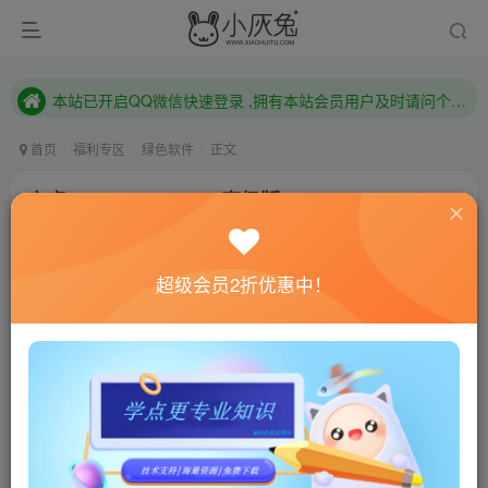
本站已开启QQ微信快速登录 ,拥有本站会员用户及时请问个人中心绑定！
已注册用户及时绑定邮箱,防止忘记资料
本站已开启QQ微信快速登录 ,拥有本站会员用户及时请问个人中心绑定！
首页
福利专区
绿色软件
正文
安卓AdGuard v3.6.48高级版
小灰兔技术频道
关注
私信
4年前更新
超级会员2折优惠中！
812
163
联网教程： 内附教程
单机教程： 内附教程
不懂的话联系客服！！！
软件介绍
AdGuard，最受欢迎的广告拦截程序，堪称去广告大杀