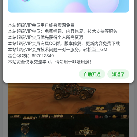
戏，设置在一个后世界末日世界，司机们定制了装备武器武
库的汽车，以使每个赛车手都有竞争优势。目标是通过多次
特技成功操纵赛道，避免被炸飞，使用武器领先，赢得比
本站超级VIP会员用户终身资源免费
赛！免广告获得奖励。
本站超级VIP会员：免费搭建、内容修复、技术支持等服务
本站超级VIP会员优先获得个人所需资源
游戏截图
本站超级VIP会员专属QQ群，版本修复、更新内容免费下载
本站超级VIP会员技术问题一对一服务，轻松当上GM
超会QQ群：697012340
本站资源仅限交流学习，请勿用于非法用途！
自助开通
知道了