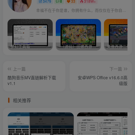
3479
8
33
318W+
幸福不在于你是谁，你拥有什么，而仅仅在于你自己怎么看待
梦幻工具箱————-免费
–（源码）田螺西游9.0 假人摆摊18门派飞升渡劫化圣助战最新BB谛听….
笑傲西游二版-
上一篇
下一篇
酷狗音乐MV直链解析下载
安卓WPS Office v16.6.0高
v1.1
级版
相关推荐