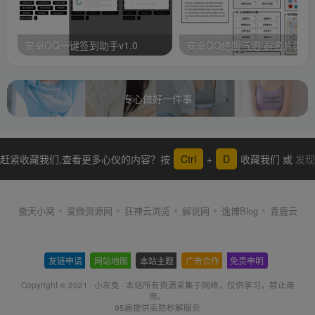
安卓QQ一键签到助手v1.0
安卓QQ绝版气泡/群名片助手
专心做好一件事
赶紧收藏我们,查看更多心仪的内容？按
Ctrl
+
D
收藏我们 或
发现
更多
傲天小窝
爱微资源网
狂神云浏览
解说网
逸博Blog
青鹿云
友链申请
-
网站地图
-
本站主题
-
广告合作
-
免责申明
-
Copyright © 2021 ·
小灰兔
·
本站所有资源采集于网络
，仅供学习，禁止商
用。
95盾提供高防秒解服务