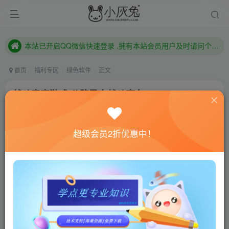
本站已开启QQ微信快速登录 ,拥有本站会员用户及时请问个人中心绑定！
已注册用户及时绑定邮箱,防止忘记资料
本站已开启QQ微信快速登录 ,拥有本站会员用户及时请问个人中心绑定！
首页
福利专区
绿色软件
正文
战斗竞赛游戏 公路勇士战斗赛车
小灰兔技术频道
关注
私信
4年前更新
超级会员2折优惠中！
956
153
联网教程： 内附教程
单机教程： 内附教程
不懂的话联系客服！！！
游戏介绍
公路勇士战斗赛车是一款免费玩的在线多人战斗竞赛游