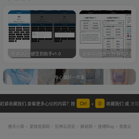
安卓QQ一键签到助手v1.0
安卓QQ绝版气泡/群名片助手
专心做好一件事
赶紧收藏我们,查看更多心仪的内容？按
Ctrl
+
D
收藏我们 或
发现
更多
傲天小窝
爱微资源网
狂神云浏览
解说网
逸博Blog
青鹿云