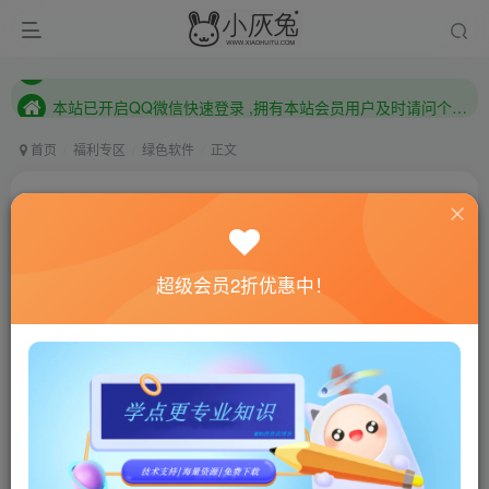
本站已开启QQ微信快速登录 ,拥有本站会员用户及时请问个人中心绑定！
已注册用户及时绑定邮箱,防止忘记资料
本站已开启QQ微信快速登录 ,拥有本站会员用户及时请问个人中心绑定！
首页
福利专区
绿色软件
正文
Adobe Prelude 2022 22.6.0.60
小灰兔技术频道
关注
私信
4年前更新
超级会员2折优惠中！
519
156
联网教程： 内附教程
单机教程： 内附教程
不懂的话联系客服！！！
软件介绍
Adobe Prelude 2022 破解版(简称PL)是一款专为视频元