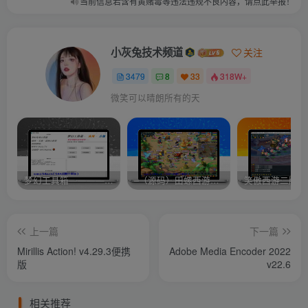
当前信息若含有黄赌毒等违法违规不良内容，请点此举报！
小灰兔技术频道
关注
3479
8
33
318W+
微笑可以晴朗所有的天
梦幻工具箱————-免费
–（源码）田螺西游9.0 假人摆摊18门派飞升渡劫化圣助战最新BB谛听….
笑傲西游二版-
上一篇
下一篇
Mirillis Action! v4.29.3便携
Adobe Media Encoder 2022
版
v22.6
相关推荐