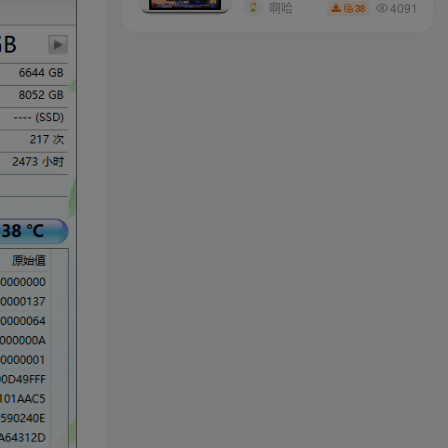
搭建(附完美端升级补丁)
4091
啊哈
38
ollama
关注
不要让糟糕的一天让你误以为有个糟糕的人生
longlongjn
关注
年轻就是无限的可能
xstasr
关注
有时候，一点微不足道的肯定，对我却意义非凡
wdxseee
关注
没有什么过不去，只是再也回不去
xs2110
关注
我只有笑的很欢，忧伤才不会被看穿
zyai133
关注
幸福不在于你是谁，你拥有什么，而仅仅在于你自己怎么看待