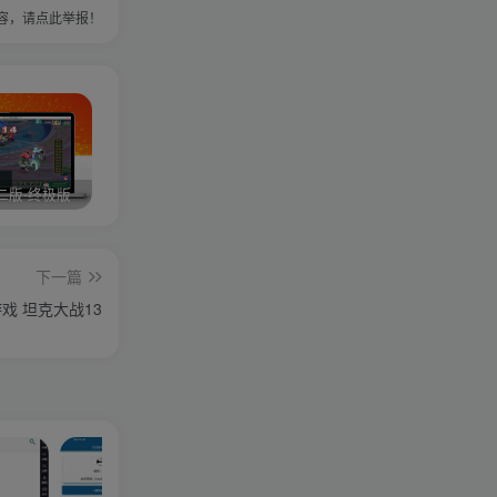
容，请点此举报！
二版-终极版
修复版最新市面田螺plus3 全新UI界面全新高清地图18门派 修复了后门ggeserver打不开
6月更新笑傲西游三版-终极版
下一篇
戏 坦克大战13