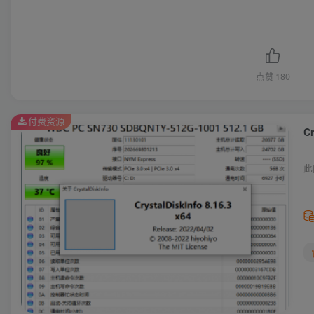
点赞
180
付费资源
C
此