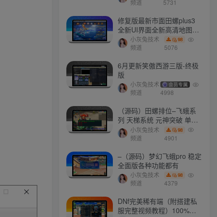
频道
5731
修复版最新市面田螺plus3
文章目录
全新UI界面全新高清地图18
门派 修复了后门ggeserver
小灰兔技术
98
打不开
频道
5076
软件介绍
6月更新笑傲西游三版-终极
版
软件截图
小灰兔技术
会员专属
频道
4998
版本特点
（源码）田螺排位–飞蛾系
列 天梯系统 元神突破 单机
免费 含GM工具
小灰兔技术
98
最新会员
频道
4901
–（源码）梦幻飞蛾pro 稳定
全面版各种功能都有
mhxy111
关注
小灰兔技术
98
把月亮作为你的目标。如果你没打中，也许你还能打中星星
频道
4379
a657345721
关注
DNf完美稀有端（附搭建私
服完整视频教程）100%可
梦的最深处，只有微笑不累