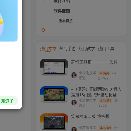
.R.T.技
软件介绍
个人开发的小
软件截图
版本特点
HI！请登录
热门文章
热门手游
热门教学
热门工具
登录
注册
梦幻工具箱————-免费
小灰兔技术
免费
社交账号登录
频道
2.1W+
–（源码）田螺西游9.0 假人
QQ登录
微信登录
摆摊18门派飞升渡劫化圣助
战最新BB谛听….
知道了
小灰兔技术
298
频道
8569
笑傲西游二版-终极版
今天仅剩
本周还有
本月剩余
今年还剩
56.2%
8.0%
72.8%
39.6%
小灰兔技术
399