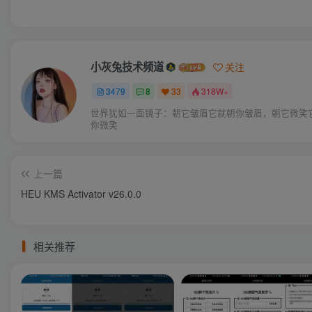
小灰兔技术频道
关注
3479
8
33
318W+
世界犹如一面镜子：朝它皱眉它就朝你皱眉，朝它微笑
你微笑
上一篇
HEU KMS Activator v26.0.0
相关推荐