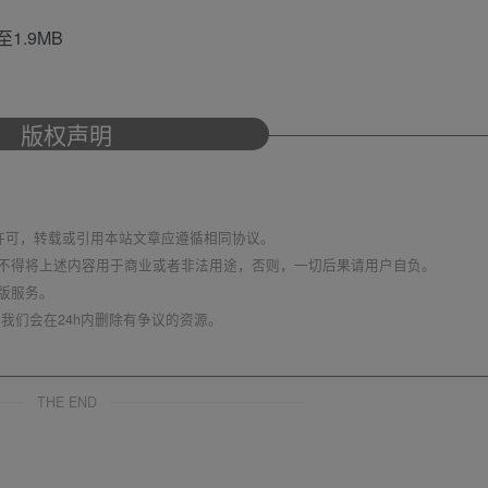
1.9MB
版权声明
议 进行许可，转载或引用本站文章应遵循相同协议。
不得将上述内容用于商业或者非法用途，否则，一切后果请用户自负。
版服务。
我们会在24h内删除有争议的资源。
THE END