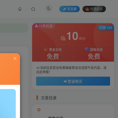
写文章
开通会员
付费资源
付费资源
已售 156
已售 156
10
10
积分
积分
黄金会员
黄金会员
超级会员
超级会员
免费
免费
免费
免费
私信
当前信息若含有黄赌毒等违法违规不良内容，请
当前信息若含有黄赌毒等违法违规不良内容，请
点此举报！
点此举报！
09
180
登录购买
登录购买
文章目录