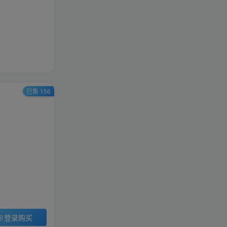
即时战略(PC)
天龙八部
热血江湖
策略站棋(PC)
梦幻诛仙
剑灵
策略塔防(APP)
休闲益智(PC)
龙之谷
角色扮演(APP)
休闲棋牌
体育竞速(PC)
冒险岛
空白剑网
休闲益智(APP)
未分类
剑侠情缘教学
已售 156
登录购买