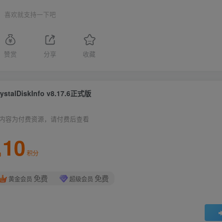
喜欢就支持一下吧
赞赏
分享
收藏
rystalDiskInfo v8.17.6正式版
内容为付费资源，请付费后查看
10
积分
免费
免费
黄金会员
超级会员