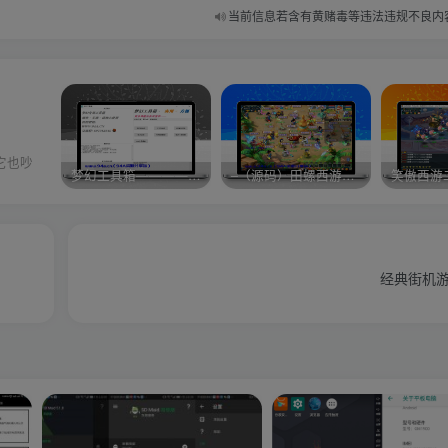
当前信息若含有黄赌毒等违法违规不良内
它也吵
梦幻工具箱————-免费
–（源码）田螺西游9.0 假人摆摊18门派飞升渡劫化圣助战最新BB谛听….
笑傲西游
经典街机游