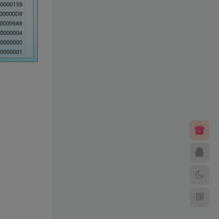
热门文章
热门手游
热门教学
热门工具
梦幻工具箱————-免费
小灰兔技术
免费
频道
2.1W+
–（源码）田螺西游9.0 假人
摆摊18门派飞升渡劫化圣助
战最新BB谛听….
小灰兔技术
298
频道
8569
笑傲西游二版-终极版
小灰兔技术
399
频道
5731
修复版最新市面田螺plus3
全新UI界面全新高清地图18
门派 修复了后门ggeserver
小灰兔技术
98
打不开
频道
5076