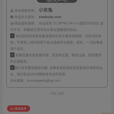
小灰兔
本站网络名称：
本站永久网址：
xiaohuitu.com
网站侵权说明：
本站采用 CC BY-NC-SA 4.0 国际许可协议 进
行许可，转载或引用本站文章应遵循相同协议。
1
本站提供的资源采集自国内外各大媒体和网络，仅供试玩体
验；不得将上述内容用于商业或者非法用途，否则，一切后果请
用户自负。
2
如果您喜欢该资源内容，请支持正版，购买注册，得到更好
的正版服务。
3
我们非常重视版权问题, 如果有侵犯版权的资源请尽快联系站
长，我们会在24h内删除有争议的资源。
站长邮箱：
fenxiangwang@qq.com
THE END
绿色软件