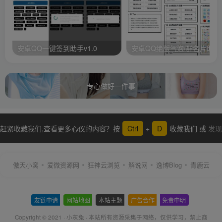
安卓QQ一键签到助手v1.0
安卓QQ绝版气泡/群名片助手
专心做好一件事
赶紧收藏我们,查看更多心仪的内容？按
Ctrl
+
D
收藏我们 或
发现
更多
傲天小窝
爱微资源网
狂神云浏览
解说网
逸博Blog
青鹿云
友链申请
-
网站地图
-
本站主题
-
广告合作
-
免责申明
-
Copyright © 2021 ·
小灰兔
·
本站所有资源采集于网络
，仅供学习，禁止商