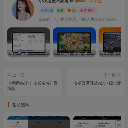
小灰兔技术频道
关注
3479
8
33
318W+
拿起笔，写下你的梦想，你的人生就从此刻起航
梦幻工具箱————-免费
–（源码）田螺西游9.0 假人摆摊18门派飞升渡劫化圣助战最新BB谛听….
笑傲西游二版-
上一篇
下一篇
《皇牌空战7：未知空域》豪
安卓漫画驿站v2.3.4绿化版
华版
相关推荐