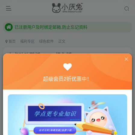
已注册用户及时绑定邮箱,防止忘记资料
本站已开启QQ微信快速登录 ,拥有本站会员用户及时请问个人中心绑定！
已注册用户及时绑定邮箱,防止忘记资料
本站已开启QQ微信快速登录 ,拥有本站会员用户及时请问个人中心绑定！
首页
福利专区
绿色软件
正文
安卓动动壁纸v4.6.4绿化版
小灰兔技术频道
关注
私信
4年前更新
超级会员2折优惠中！
407
101
联网教程： 内附教程
单机教程： 内附教程
不懂的话联系客服！！！
软件介绍
动动壁纸APP一款个性化的壁纸APP。百万高清无水印