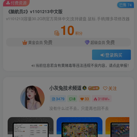
付费资源
已售 74
《脑航员2》v1101213中文版
v1101213|容量30.2GB|官方简体中文|支持键盘.鼠标.手柄|赠多项修改器
10
积分
免费
免费
黄金会员
超级会员
登录购买
当前信息若含有黄赌毒等违法违规不良内容，请点此举报！
小灰兔技术频道
关注
3479
8
33
318W+
没有什么过不去，只是再也回不去