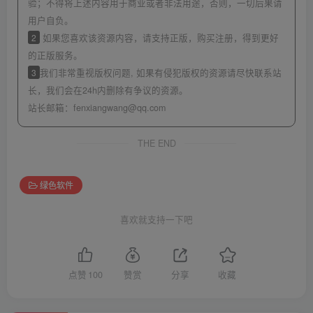
验；不得将上述内容用于商业或者非法用途，否则，一切后果请
用户自负。
2
如果您喜欢该资源内容，请支持正版，购买注册，得到更好
的正版服务。
3
我们非常重视版权问题, 如果有侵犯版权的资源请尽快联系站
长，我们会在24h内删除有争议的资源。
站长邮箱：
fenxiangwang@qq.com
THE END
绿色软件
喜欢就支持一下吧
点赞
100
赞赏
分享
收藏