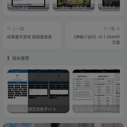
梦幻工具箱————-免费
–（源码）田螺西游9.0 假人摆摊18门派飞升渡劫化圣助战最新BB谛听….
笑傲西游二版-
上一篇
下一篇
经典童年游戏 超级猫里奥
《神秘少女K》v0.1.2945中
文版
相关推荐
安卓QQ一键签到助手v1.0
安卓QQ绝版气泡/群名片助手