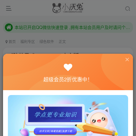
本站已开启QQ微信快速登录 ,拥有本站会员用户及时请问个人中心绑定！
已注册用户及时绑定邮箱,防止忘记资料
本站已开启QQ微信快速登录 ,拥有本站会员用户及时请问个人中心绑定！
首页
福利专区
绿色软件
正文
《脑航员2》v1101213中文版
小灰兔技术频道
关注
私信
4年前更新
超级会员2折优惠中！
707
100
联网教程： 内附教程
单机教程： 内附教程
不懂的话联系客服！！！
游戏介绍
《脑航员2》是一款平台游戏，在这段充满离奇任务和诡