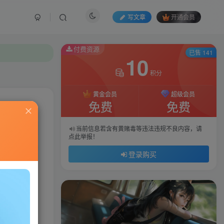
写文章
开通会员
付费资源
已售 141
10
积分
黄金会员
超级会员
免费
免费
私信
当前信息若含有黄赌毒等违法违规不良内容，请
点此举报！
532
79
登录购买