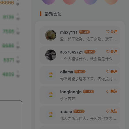
最新会员
mhxy111
关注
爱，起于微笑，浓于亲吻，逝于泪水
a657345721
关注
一个人相信什么，就会看见什么
ollama
关注
你不可能永远等下去，去做点儿什么，让一切成真
longlongjn
关注
永不言弃
xstasr
关注
伟人之所以伟大，是因为他立志要成为伟大的人