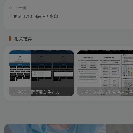
上一篇
土豆录屏v1.0.4高清无水印
相关推荐
安卓QQ一键签到助手v1.0
安卓QQ绝版气泡/群名片助