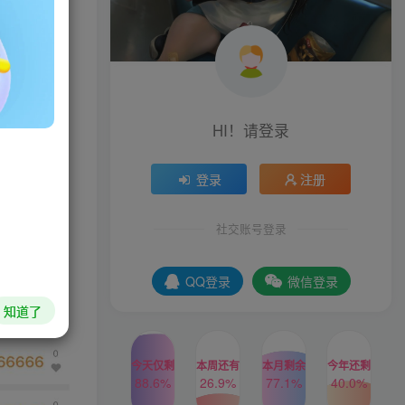
刷的步数，
不是正确
HI！请登录
登录
注册
社交账号登录
QQ登录
微信登录
知道了
今天仅剩
本周还有
本月剩余
今年还剩
88.6%
26.9%
77.1%
40.0%