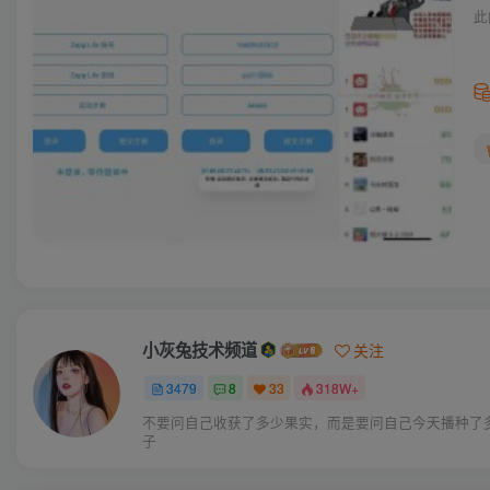
此
小灰兔技术频道
关注
3479
8
33
318W+
不要问自己收获了多少果实，而是要问自己今天播种了
子