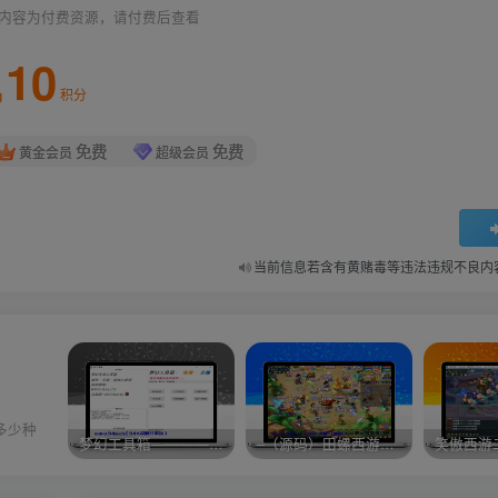
内容为付费资源，请付费后查看
10
积分
免费
免费
黄金会员
超级会员
当前信息若含有黄赌毒等违法违规不良内
多少种
梦幻工具箱————-免费
–（源码）田螺西游9.0 假人摆摊18门派飞升渡劫化圣助战最新BB谛听….
笑傲西游