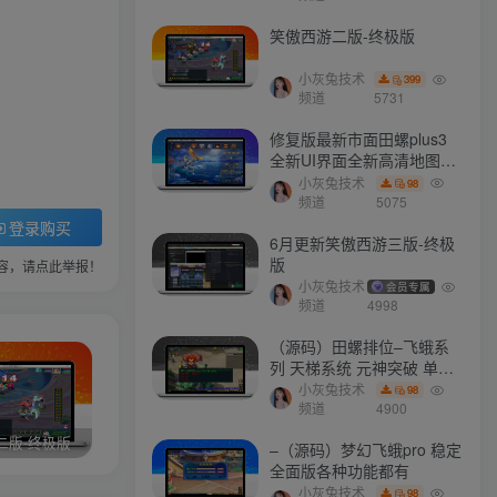
笑傲西游二版-终极版
小灰兔技术
399
频道
5731
修复版最新市面田螺plus3
全新UI界面全新高清地图18
门派 修复了后门ggeserver
小灰兔技术
98
打不开
频道
5075
登录购买
6月更新笑傲西游三版-终极
版
容，请点此举报！
小灰兔技术
会员专属
频道
4998
（源码）田螺排位–飞蛾系
列 天梯系统 元神突破 单机
免费 含GM工具
小灰兔技术
98
频道
4900
二版-终极版
修复版最新市面田螺plus3 全新UI界面全新高清地图18门派 修复了后门ggeserver打不开
6月更新笑傲西游三版-终极版
–（源码）梦幻飞蛾pro 稳定
全面版各种功能都有
小灰兔技术
98