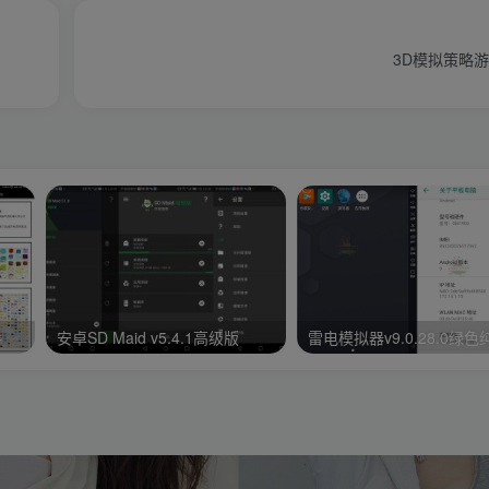
3D模拟策略游
手
安卓SD Maid v5.4.1高级版
雷电模拟器v9.0.28.0绿