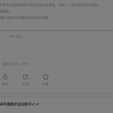
不得将上述内容用于商业或者非法用途，否则，一切后果请用户自负。
版服务。
我们会在24h内删除有争议的资源。
THE END
喜欢就支持一下吧
赞赏
分享
收藏
卓布偶刷步运动助手v1.0