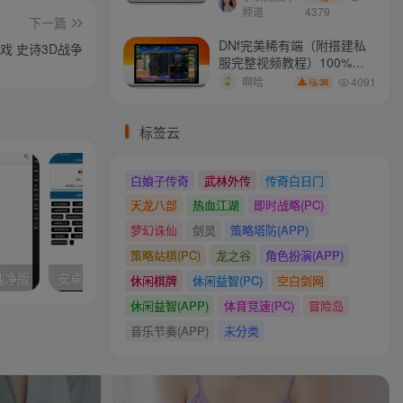
频道
4379
下一篇
DNf完美稀有端（附搭建私
戏 史诗3D战争
服完整视频教程）100%可
搭建(附完美端升级补丁)
4091
啊哈
38
标签云
白娘子传奇
武林外传
传奇白日门
天龙八部
热血江湖
即时战略(PC)
梦幻诛仙
剑灵
策略塔防(APP)
策略站棋(PC)
龙之谷
角色扮演(APP)
色纯净版
安卓QQ一键签到助手v1.0
休闲棋牌
休闲益智(PC)
空白剑网
休闲益智(APP)
体育竞速(PC)
冒险岛
音乐节奏(APP)
未分类