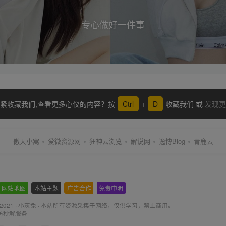
专心做好一件事
紧收藏我们,查看更多心仪的内容？按
Ctrl
+
D
收藏我们 或
发现更
傲天小窝
爱微资源网
狂神云浏览
解说网
逸博Blog
青鹿云
网站地图
-
本站主题
-
广告合作
-
免责申明
-
 2021 ·
小灰兔
·
本站所有资源采集于网络
，仅供学习，禁止商用。
防秒解服务