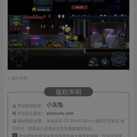
©
版权声明
版权声明
小灰兔
本站网络名称：
本站永久网址：
xiaohuitu.com
网站侵权说明：
本站采用 CC BY-NC-SA 4.0 国际许可协议 进
行许可，转载或引用本站文章应遵循相同协议。
1
本站提供的资源采集自国内外各大媒体和网络，仅供试玩体