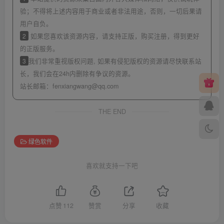
验；不得将上述内容用于商业或者非法用途，否则，一切后果请
用户自负。
2
如果您喜欢该资源内容，请支持正版，购买注册，得到更好
的正版服务。
3
我们非常重视版权问题, 如果有侵犯版权的资源请尽快联系站
长，我们会在24h内删除有争议的资源。
站长邮箱：
fenxiangwang@qq.com
THE END
绿色软件
喜欢就支持一下吧
点赞
112
赞赏
分享
收藏