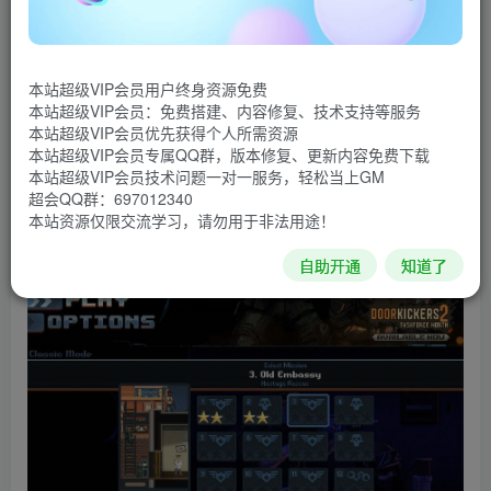
色，每个角色都有独特的游戏玩法和升级选项，84个非线性
关卡，刺激不断，超过60种武器和装备物品随机挑选，解锁
无限子弹/道具/关卡。
本站超级VIP会员用户终身资源免费
本站超级VIP会员：免费搭建、内容修复、技术支持等服务
游戏截图
本站超级VIP会员优先获得个人所需资源
本站超级VIP会员专属QQ群，版本修复、更新内容免费下载
本站超级VIP会员技术问题一对一服务，轻松当上GM
超会QQ群：697012340
本站资源仅限交流学习，请勿用于非法用途！
自助开通
知道了