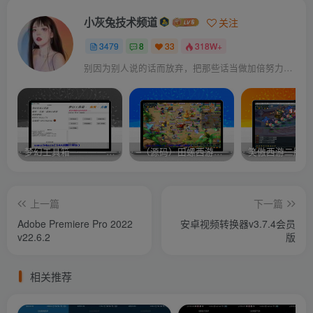
小灰兔技术频道
关注
3479
8
33
318W+
别因为别人说的话而放弃，把那些话当做加倍努力的动力
梦幻工具箱————-免费
–（源码）田螺西游9.0 假人摆摊18门派飞升渡劫化圣助战最新BB谛听….
笑傲西游二版-
上一篇
下一篇
Adobe Premiere Pro 2022
安卓视频转换器v3.7.4会员
v22.6.2
版
相关推荐