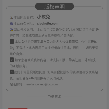
版权声明
小灰兔
本站网络名称：
本站永久网址：
xiaohuitu.com
网站侵权说明：
本站采用 CC BY-NC-SA 4.0 国际许可协议 进
行许可，转载或引用本站文章应遵循相同协议。
1
本站提供的资源采集自国内外各大媒体和网络，仅供试玩体
验；不得将上述内容用于商业或者非法用途，否则，一切后果请
用户自负。
2
如果您喜欢该资源内容，请支持正版，购买注册，得到更好
的正版服务。
3
我们非常重视版权问题, 如果有侵犯版权的资源请尽快联系站
长，我们会在24h内删除有争议的资源。
站长邮箱：
fenxiangwang@qq.com
THE END