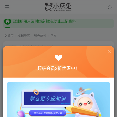
本站已开启QQ微信快速登录 ,拥有本站会员用户及时请问个人中心绑定！
已注册用户及时绑定邮箱,防止忘记资料
本站已开启QQ微信快速登录 ,拥有本站会员用户及时请问个人中心绑定！
首页
福利专区
绿色软件
正文
动作冒险仙侠游戏 剑来
小灰兔技术频道
关注
私信
4年前更新
超级会员2折优惠中！
527
106
联网教程： 内附教程
单机教程： 内附教程
不懂的话联系客服！！！
游戏介绍
剑来是一款动作冒险游戏。仙侠世界御剑飞行，各种功