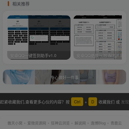
相关推荐
安卓QQ一键签到助手v1.0
安卓QQ绝版气泡/群名片助手
专心做好一件事
赶紧收藏我们,查看更多心仪的内容？按
Ctrl
+
D
收藏我们 或
发现
更多
傲天小窝
爱微资源网
狂神云浏览
解说网
逸博Blog
青鹿云