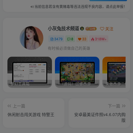
当前信息若含有黄赌毒等违法违规不良内容，请点此举报！
小灰兔技术频道
关注
3479
8
33
318W+
有时候必须做自己的英雄
梦幻工具箱————-免费
–（源码）田螺西游9.0 假人摆摊18门派飞升渡劫化圣助战最新BB谛听….
笑傲西游二版-
上一篇
下一篇
休闲射击闯关游戏 特警王
安卓最美证件照v4.6.07内购
版