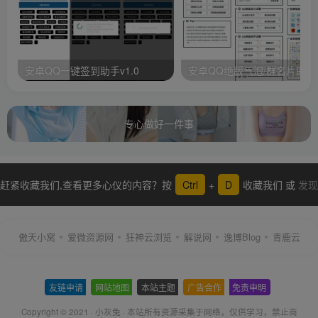
安卓QQ一键签到助手v1.0
安卓QQ绝版气泡/群名片助手
专心做好一件事
赶紧收藏我们,查看更多心仪的内容？按
Ctrl
+
D
收藏我们 或
发现
更多
傲天小窝
爱微资源网
狂神云浏览
解说网
逸博Blog
青鹿云
友链申请
-
网站地图
-
本站主题
-
广告合作
-
免责申明
-
Copyright © 2021 ·
小灰兔
·
本站所有资源采集于网络
，仅供学习，禁止商