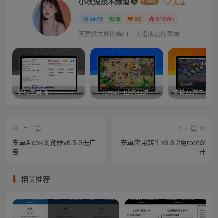
小灰兔技术频道
关注
3479
8
33
318W+
不要找失败的借口，去追成功的理由
梦幻工具箱————-免费
–（源码）田螺西游9.0 假人摆摊18门派飞升渡劫化圣助战最新BB谛听….
笑傲西游二版-
上一篇
下一篇
安卓Alook浏览器v6.5.0无广
安卓应用转生v6.6.2免root双
告
开
相关推荐