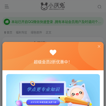
本站已开启QQ微信快速登录 ,拥有本站会员用户及时请问个人中心绑定！
已注册用户及时绑定邮箱,防止忘记资料
本站已开启QQ微信快速登录 ,拥有本站会员用户及时请问个人中心绑定！
首页
福利专区
绿色软件
正文
WinAPPLock应用锁v1.03
小灰兔技术频道
关注
私信
4年前更新
超级会员2折优惠中！
399
123
联网教程： 内附教程
单机教程： 内附教程
不懂的话联系客服！！！
软件介绍
微信、QQ的聊天记录里经常会涉及到很多不愿意被他