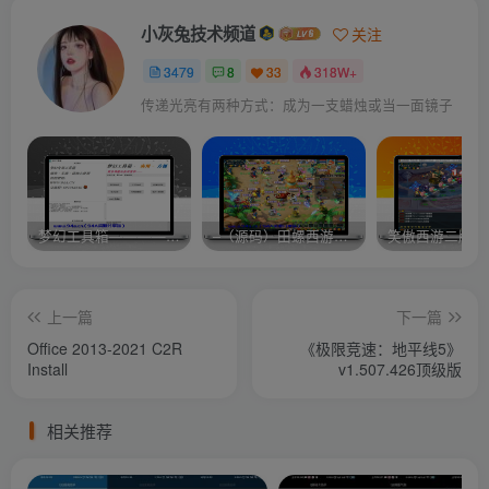
小灰兔技术频道
关注
3479
8
33
318W+
传递光亮有两种方式：成为一支蜡烛或当一面镜子
梦幻工具箱————-免费
–（源码）田螺西游9.0 假人摆摊18门派飞升渡劫化圣助战最新BB谛听….
笑傲西游二版-
上一篇
下一篇
Office 2013-2021 C2R
《极限竞速：地平线5》
Install
v1.507.426顶级版
相关推荐