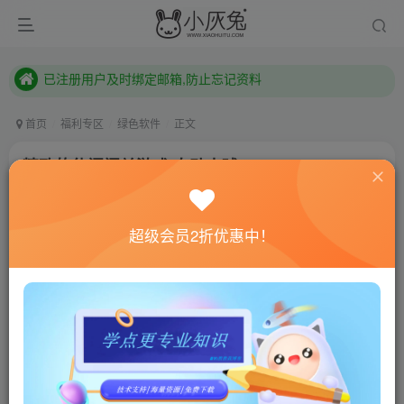
本站已开启QQ微信快速登录 ,拥有本站会员用户及时请问个人中心绑定！
已注册用户及时绑定邮箱,防止忘记资料
本站已开启QQ微信快速登录 ,拥有本站会员用户及时请问个人中心绑定！
首页
福利专区
绿色软件
正文
精致的休闲闯关游戏 自动小球
小灰兔技术频道
关注
私信
4年前更新
超级会员2折优惠中！
470
154
联网教程： 内附教程
单机教程： 内附教程
不懂的话联系客服！！！
游戏介绍
自动小球是一款精致的休闲闯关游戏。精致的机械风