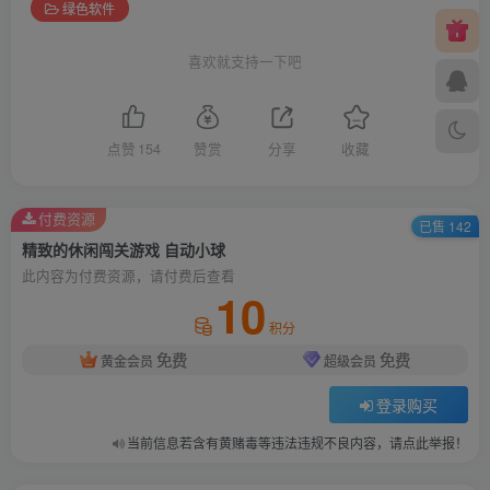
绿色软件
喜欢就支持一下吧
点赞
154
赞赏
分享
收藏
付费资源
已售 142
精致的休闲闯关游戏 自动小球
此内容为付费资源，请付费后查看
10
积分
免费
免费
黄金会员
超级会员
登录购买
当前信息若含有黄赌毒等违法违规不良内容，请点此举报！