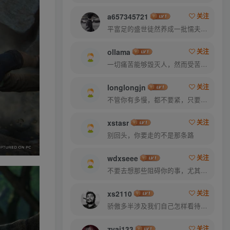
a657345721
关注
平富足的盛世徒然养成一批懦夫，困苦永远是坚强之母
ollama
关注
一切痛苦能够毁灭人，然而受苦的人也能把痛苦消灭
longlongjn
关注
不管你有多慢，都不要紧，只要你有决心，你最终都会到达想去的地方
xstasr
关注
别回头，你要走的不是那条路
wdxseee
关注
不要去想那些阻碍你的事，尤其是那些自己想象出来的事
xs2110
关注
骄傲多半涉及我们自己怎样看待自己，而虚荣则涉及我们想别人怎样看我们
zyai133
关注