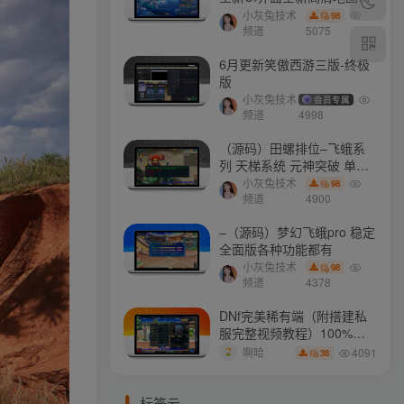
门派 修复了后门ggeserver
小灰兔技术
98
打不开
频道
5075
6月更新笑傲西游三版-终极
版
小灰兔技术
会员专属
频道
4998
（源码）田螺排位–飞蛾系
列 天梯系统 元神突破 单机
免费 含GM工具
小灰兔技术
98
频道
4900
–（源码）梦幻飞蛾pro 稳定
全面版各种功能都有
小灰兔技术
98
频道
4378
DNf完美稀有端（附搭建私
服完整视频教程）100%可
搭建(附完美端升级补丁)
4091
啊哈
38
标签云