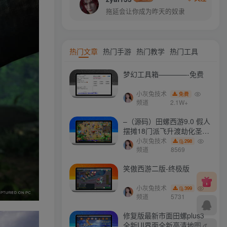
拖延会让你成为昨天的奴隶
热门文章
热门手游
热门教学
热门工具
梦幻工具箱————-免费
小灰兔技术
免费
频道
2.1W+
–（源码）田螺西游9.0 假人
摆摊18门派飞升渡劫化圣助
战最新BB谛听….
小灰兔技术
298
频道
8569
笑傲西游二版-终极版
小灰兔技术
399
频道
5731
修复版最新市面田螺plus3
全新UI界面全新高清地图18