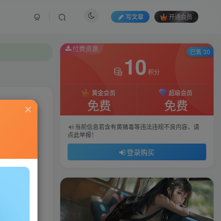
写文章
开通会员
付费资源
已售 30
10
积分
黄金会员
超级会员
免费
免费
私信
当前信息若含有黄赌毒等违法违规不良内容，请
点此举报！
362
77
登录购买