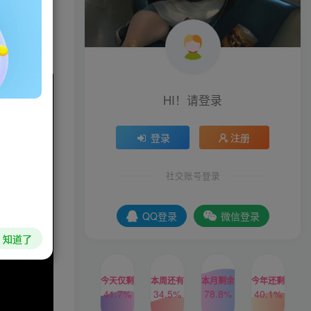
传奇合辑》
HI！请登录
登录
注册
社交账号登录
QQ登录
微信登录
知道了
今天仅剩
本周还有
本月剩余
今年还剩
41.7%
34.5%
78.8%
40.1%