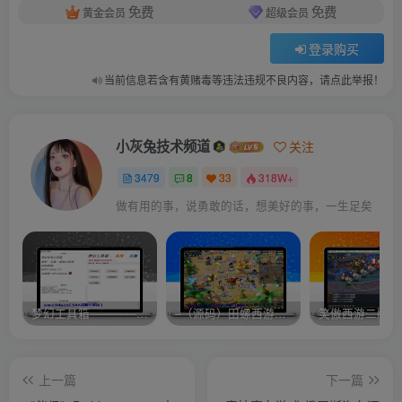
免费
免费
黄金会员
超级会员
登录购买
当前信息若含有黄赌毒等违法违规不良内容，请点此举报！
小灰兔技术频道
关注
3479
8
33
318W+
做有用的事，说勇敢的话，想美好的事，一生足矣
梦幻工具箱————-免费
–（源码）田螺西游9.0 假人摆摊18门派飞升渡劫化圣助战最新BB谛听….
笑傲西游二版-
上一篇
下一篇