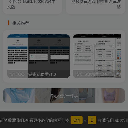
《伴侣》Build.10020754中
竞技赛车游戏 俄罗斯汽车漂
文版
移
相关推荐
安卓QQ一键签到助手v1.0
安卓QQ绝版气泡/群名片助手
专心做好一件事
赶紧收藏我们,查看更多心仪的内容？按
Ctrl
+
D
收藏我们 或
发现