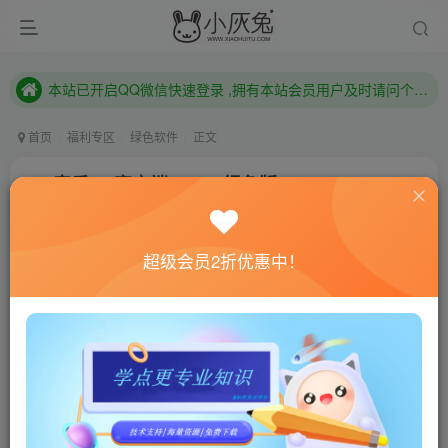
本站已开启QQ微信快速登录 ,拥有本站会员用户及时请问个人中心绑定！
已注册用户及时绑定邮箱,防止忘记资料
本站已开启QQ微信快速登录 ,拥有本站会员用户及时请问个人中心绑定！
首页
福利专区
绿色软件
正文
QQ音乐PC客户端v18.97绿色版
小灰兔技术频道
关注
私信
3年前更新
超级会员2折优惠中！
347
81
联网教程： 内附教程
单机教程： 内附教程
不懂的话联系客服！！！
软件介绍
QQ音乐拥有最大正版音乐曲库，免费畅享5.1声道品质