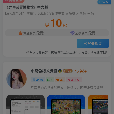
已售 59
《异星装置博物馆》中文版
Build.9713474|容量1.48GB|官方简体中文|支持键盘.鼠标.手柄
10
积分
免费
免费
黄金会员
超级会员
登录购买
当前信息若含有黄赌毒等违法违规不良内容，请点此举报！
小灰兔技术频道
关注
3479
8
33
318W+
平富足的盛世徒然养成一批懦夫，困苦永远是坚强之母