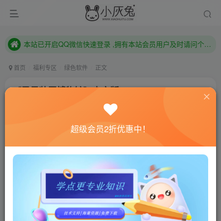
本站已开启QQ微信快速登录 ,拥有本站会员用户及时请问个人中心绑定！
已注册用户及时绑定邮箱,防止忘记资料
本站已开启QQ微信快速登录 ,拥有本站会员用户及时请问个人中心绑定！
首页
福利专区
绿色软件
正文
《异星装置博物馆》中文版
小灰兔技术频道
关注
私信
3年前发布
超级会员2折优惠中！
664
61
联网教程： 内附教程
单机教程： 内附教程
不懂的话联系客服！！！
游戏介绍
欢迎来到异星装置博物馆！走进这个氛围浓厚的解谜游