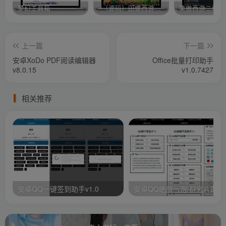
梦幻工具箱————-免费
–（源码）田螺西游9.0 假人摆摊18门派飞升渡劫化圣助战最新BB谛听….
笑傲西游二版-
上一篇
下一篇
安卓XoDo PDF阅读编辑器
Office批量打印助手
v8.0.15
v1.0.7427
相关推荐
安卓QQ一键签到助手v1.0
安卓QQ绝版气泡/群名片助手