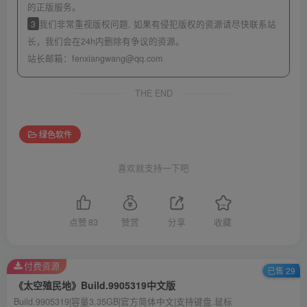
的正版服务。
3
我们非常重视版权问题, 如果有侵犯版权的资源请尽快联系站
长，我们会在24h内删除有争议的资源。
站长邮箱：
fenxiangwang@qq.com
THE END
绿色软件
喜欢就支持一下吧
点赞
83
赞赏
分享
收藏
付费资源
已售 29
《太空殖民地》Build.9905319中文版
Build.9905319|容量3.35GB|官方简体中文|支持键盘.鼠标