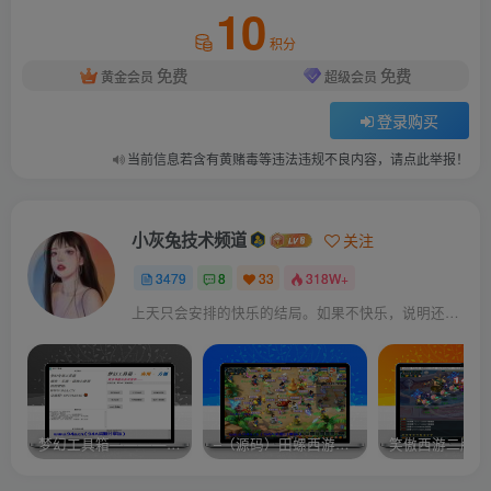
10
积分
免费
免费
黄金会员
超级会员
登录购买
当前信息若含有黄赌毒等违法违规不良内容，请点此举报！
小灰兔技术频道
关注
3479
8
33
318W+
上天只会安排的快乐的结局。如果不快乐，说明还不是最后结局
梦幻工具箱————-免费
–（源码）田螺西游9.0 假人摆摊18门派飞升渡劫化圣助战最新BB谛听….
笑傲西游二版-