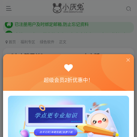
本站已开启QQ微信快速登录 ,拥有本站会员用户及时请问个人中心绑定！
已注册用户及时绑定邮箱,防止忘记资料
本站已开启QQ微信快速登录 ,拥有本站会员用户及时请问个人中心绑定！
首页
福利专区
绿色软件
正文
《太空殖民地》Build.9905319中文版
小灰兔技术频道
关注
私信
3年前更新
超级会员2折优惠中！
964
83
联网教程： 内附教程
单机教程： 内附教程
不懂的话联系客服！！！
游戏介绍
探索无尽的宇宙以及创造最有效率的星际殖民地。 构建