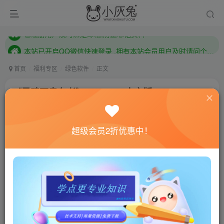
本站已开启QQ微信快速登录 ,拥有本站会员用户及时请问个人中心绑定！
已注册用户及时绑定邮箱,防止忘记资料
本站已开启QQ微信快速登录 ,拥有本站会员用户及时请问个人中心绑定！
首页
福利专区
绿色软件
正文
《灵魂石幸存者》v0.9.027h中文版
小灰兔技术频道
关注
私信
3年前更新
超级会员2折优惠中！
1008
106
联网教程： 内附教程
单机教程： 内附教程
不懂的话联系客服！！！
游戏介绍
《灵魂石幸存者》是一款动作肉鸽游戏，在这里你将消