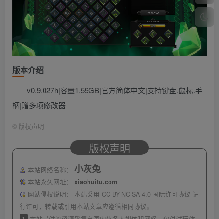
版本介绍
v0.9.027h|容量1.59GB|官方简体中文|支持键盘.鼠标.手
柄|赠多项修改器
©
版权声明
版权声明
小灰兔
本站网络名称：
本站永久网址：
xiaohuitu.com
网站侵权说明：
本站采用 CC BY-NC-SA 4.0 国际许可协议 进
行许可，转载或引用本站文章应遵循相同协议。
1
本站提供的资源采集自国内外各大媒体和网络，仅供试玩体