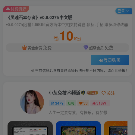
付费资源
已售 51
《灵魂石幸存者》v0.9.027h中文版
v0.9.027h|容量1.59GB|官方简体中文|支持键盘.鼠标.手柄|赠多项修改器
10
积分
免费
免费
黄金会员
超级会员
登录购买
当前信息若含有黄赌毒等违法违规不良内容，请点此举报！
小灰兔技术频道
关注
3479
8
33
318W+
人生一定要有爱，有快乐，有梦想