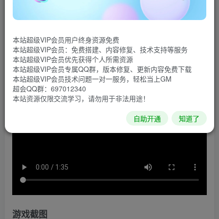
灭诸多敌人，挑战强大的领主，同时学习技能来强化角色。
你会成为一名虚空猎人，使用战利品锻造武器、解锁新角
色、升级技能树、装备新符文，所有这些都是为了获得神一
本站超级VIP会员用户终身资源免费
般的力量。
本站超级VIP会员：免费搭建、内容修复、技术支持等服务
本站超级VIP会员优先获得个人所需资源
游戏视频
本站超级VIP会员专属QQ群，版本修复、更新内容免费下载
本站超级VIP会员技术问题一对一服务，轻松当上GM
超会QQ群：697012340
本站资源仅限交流学习，请勿用于非法用途！
自助开通
知道了
游戏截图