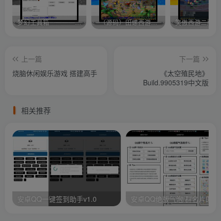
梦幻工具箱————-免费
–（源码）田螺西游9.0 假人摆摊18门派飞升渡劫化圣助战最新BB谛听….
笑傲西游二版-
上一篇
下一篇
烧脑休闲娱乐游戏 搭建高手
《太空殖民地》
Build.9905319中文版
相关推荐
安卓QQ一键签到助手v1.0
安卓QQ绝版气泡/群名片助手