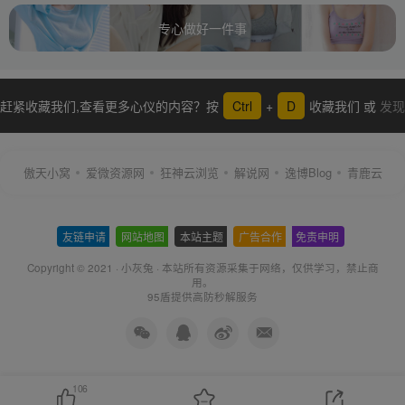
专心做好一件事
赶紧收藏我们,查看更多心仪的内容？按
Ctrl
+
D
收藏我们 或
发现
更多
傲天小窝
爱微资源网
狂神云浏览
解说网
逸博Blog
青鹿云
友链申请
-
网站地图
-
本站主题
-
广告合作
-
免责申明
-
Copyright © 2021 ·
小灰兔
·
本站所有资源采集于网络
，仅供学习，禁止商
用。
95盾提供高防秒解服务
106