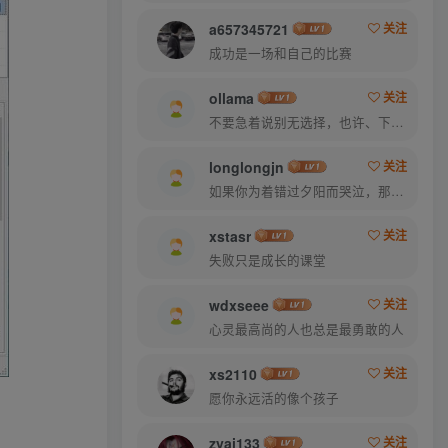
a657345721
关注
成功是一场和自己的比赛
ollama
关注
不要急着说别无选择，也许、下个路口就会遇见希望
longlongjn
关注
如果你为着错过夕阳而哭泣，那么你就要错群星了
xstasr
关注
失败只是成长的课堂
wdxseee
关注
心灵最高尚的人也总是最勇敢的人
xs2110
关注
愿你永远活的像个孩子
zyai133
关注