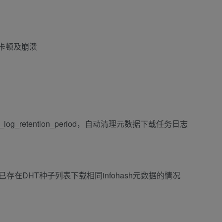
卡顿及崩溃
a_log_retention_period，自动清理元数据下载任务日志
在DHT种子列表下载相同infohash元数据的情况