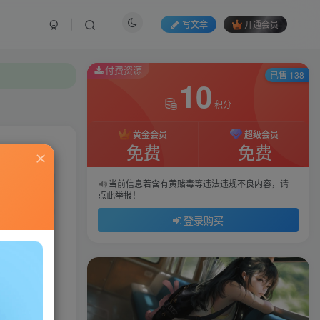
写文章
开通会员
付费资源
已售 138
10
积分
黄金会员
超级会员
免费
免费
私信
当前信息若含有黄赌毒等违法违规不良内容，请
点此举报！
20
143
登录购买