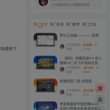
人不是仅仅为了爱而生存的
热门文章
热门手游
热门教学
热门工具
梦幻工具箱————-免费
小灰兔技术
免费
子单独重新下
频道
2.1W+
–（源码）田螺西游9.0 假人
摆摊18门派飞升渡劫化圣助
战最新BB谛听….
小灰兔技术
298
频道
8569
笑傲西游二版-终极版
小灰兔技术
399
频道
5731
修复版最新市面田螺plus3
全新UI界面全新高清地图18