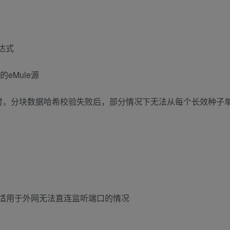
达式
eMule源
ed_piece启用时，分块数据哈希校验失败后，部分情况下无法从每个长效种
，适用于外网无法直连监听端口的情况