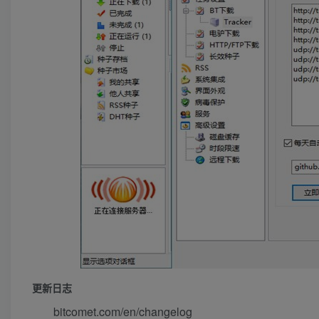
更新日志
bitcomet.com/en/changelog