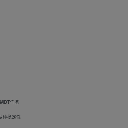
）
到BT任务
做种稳定性