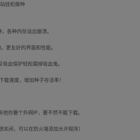
T站挂机做种
孬种，各种内存溢出崩溃。
rrent，更友好的界面和性能。
管理，反吸血保护轻松踢掉吸血鬼。
增加下载速度，增加种子存活率！
诉他你要个外网IP，要不然不能下载。
想关闭，可以在防火墙添加允许程序）