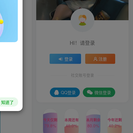
度增加下载
电驴下载加
具有磁盘缓
HI！请登录
登录
注册
社交账号登录
QQ登录
微信登录
知道了
今天仅剩
本周还有
本月剩余
今年还剩
79.8%
40.0%
80.0%
40.2%