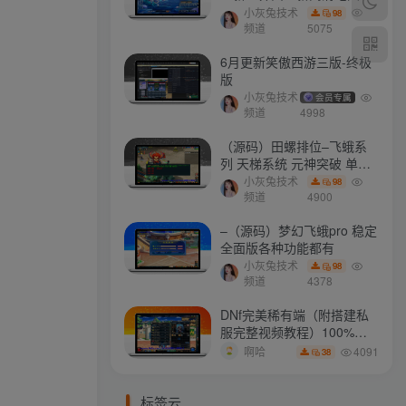
门派 修复了后门ggeserver
小灰兔技术
98
打不开
频道
5075
6月更新笑傲西游三版-终极
版
小灰兔技术
会员专属
频道
4998
（源码）田螺排位–飞蛾系
列 天梯系统 元神突破 单机
免费 含GM工具
小灰兔技术
98
频道
4900
–（源码）梦幻飞蛾pro 稳定
全面版各种功能都有
小灰兔技术
98
频道
4378
DNf完美稀有端（附搭建私
服完整视频教程）100%可
搭建(附完美端升级补丁)
4091
啊哈
38
标签云