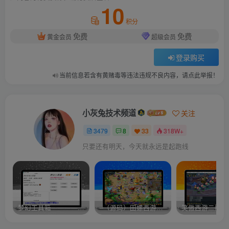
10
积分
免费
免费
黄金会员
超级会员
登录购买
当前信息若含有黄赌毒等违法违规不良内容，请点此举报！
小灰兔技术频道
关注
3479
8
33
318W+
只要还有明天，今天就永远是起跑线
梦幻工具箱————-免费
–（源码）田螺西游9.0 假人摆摊18门派飞升渡劫化圣助战最新BB谛听….
笑傲西游二版-