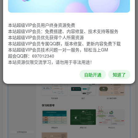
靡全球的头脑风暴和思维导图软件,为激发灵感和创意而生.在
国内使用广泛,拥有强大的功能,包括思维管理,商务演示,与办
公软件协同工作等功能.XMind中文版采用全球先进的Eclipse
本站超级VIP会员用户终身资源免费
RCP软件架构,是集思维导图.头脑风暴,脑图,心智图,模板图库
本站超级VIP会员：免费搭建、内容修复、技术支持等服务
本站超级VIP会员优先获得个人所需资源
一体的可视化效率工具.
本站超级VIP会员专属QQ群，版本修复、更新内容免费下载
本站超级VIP会员技术问题一对一服务，轻松当上GM
软件截图
超会QQ群：697012340
本站资源仅限交流学习，请勿用于非法用途！
自助开通
知道了