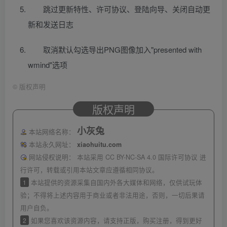
跳过更新特性、许可协议、登陆向导、关闭自动更
新和发送日志
取消默认勾选导出PNG图像加入"presented with
wmind"选项
©
版权声明
版权声明
小灰兔
本站网络名称：
本站永久网址：
xiaohuitu.com
网站侵权说明：
本站采用 CC BY-NC-SA 4.0 国际许可协议 进
行许可，转载或引用本站文章应遵循相同协议。
1
本站提供的资源采集自国内外各大媒体和网络，仅供试玩体
验；不得将上述内容用于商业或者非法用途，否则，一切后果请
用户自负。
2
如果您喜欢该资源内容，请支持正版，购买注册，得到更好