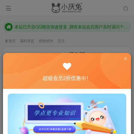
本站已开启QQ微信快速登录 ,拥有本站会员用户及时请问个人中心绑定！
已注册用户及时绑定邮箱,防止忘记资料
本站已开启QQ微信快速登录 ,拥有本站会员用户及时请问个人中心绑定！
首页
福利专区
绿色软件
正文
XMind 2022 v22.10.0919绿色版
小灰兔技术频道
关注
私信
3年前发布
超级会员2折优惠中！
422
155
联网教程： 内附教程
单机教程： 内附教程
不懂的话联系客服！！！
软件介绍
XMind 2022中文破解版(XMind思维导图2022)是一款风