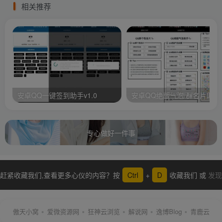
相关推荐
安卓QQ一键签到助手v1.0
安卓QQ绝版气泡/群名片助手
专心做好一件事
赶紧收藏我们,查看更多心仪的内容？按
Ctrl
+
D
收藏我们 或
发现
更多
傲天小窝
爱微资源网
狂神云浏览
解说网
逸博Blog
青鹿云