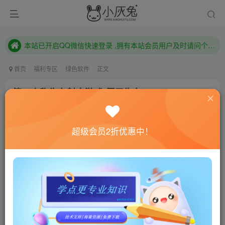
本站已开启QQ微信快速登录 ,拥有本站会员用户及时请问个人中心绑定！
已注册用户及时绑定邮箱,防止忘记资料
本站已开启QQ微信快速登录 ,拥有本站会员用户及时请问个人中心绑定！
首页
福利专区
绿色软件
正文
第一人称生存射击游戏 僵尸生存
小灰兔技术频道
关注
私信
3年前更新
超级会员2折优惠中！
378
135
联网教程： 内附教程
单机教程： 内附教程
不懂的话联系客服！！！
游戏介绍
僵尸生存是一款第一人称生存射击游戏。在丧尸遍地的