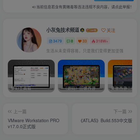
当前信息若含有黄赌毒等违法违规不良内容，请点此举报！
小灰兔技术频道
关注
3479
8
33
318W+
生活从未变得容易，只是我们变得更加坚强
梦幻工具箱————-免费
–（源码）田螺西游9.0 假人摆摊18门派飞升渡劫化圣助战最新BB谛听….
笑傲西游二版-
上一篇
下一篇
VMware Workstation PRO
《ATLAS》Build.553中文版
v17.0.0正式版