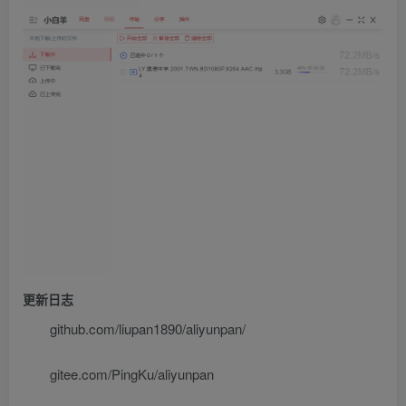
更新日志
github.com/liupan1890/aliyunpan/
gitee.com/PingKu/aliyunpan