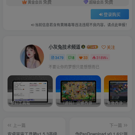
免费
免费
黄金会员
超级会员
登录购买
当前信息若含有黄赌毒等违法违规不良内容，请点此举报！
小灰兔技术频道
关注
3479
8
33
318W+
不要让你的梦想只是想想而已
梦幻工具箱————-免费
–（源码）田螺西游9.0 假人摆摊18门派飞升渡劫化圣助战最新BB谛听….
笑傲西游二版-
上一篇
下一篇
安卓宇宙工具箱v1.5.3高级
伪PanDownload v0.1.6公测