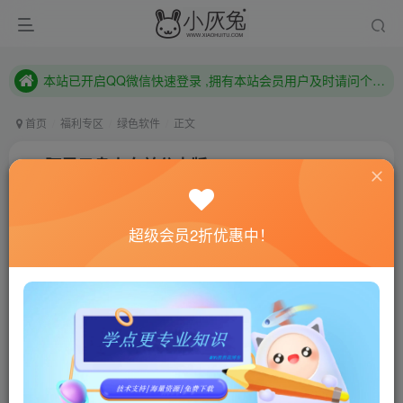
本站已开启QQ微信快速登录 ,拥有本站会员用户及时请问个人中心绑定！
已注册用户及时绑定邮箱,防止忘记资料
本站已开启QQ微信快速登录 ,拥有本站会员用户及时请问个人中心绑定！
首页
福利专区
绿色软件
正文
PC阿里云盘小白羊分支版v3.9.13
小灰兔技术频道
关注
私信
3年前更新
超级会员2折优惠中！
828
53
联网教程： 内附教程
单机教程： 内附教程
不懂的话联系客服！！！
软件介绍
阿里云盘小白羊版本是第三方基于阿里云盘网页版开发