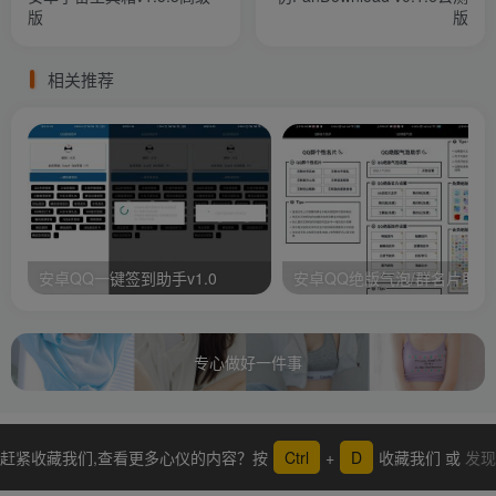
版
版
相关推荐
安卓QQ一键签到助手v1.0
安卓QQ绝版气泡/群名片助手
专心做好一件事
赶紧收藏我们,查看更多心仪的内容？按
Ctrl
+
D
收藏我们 或
发现