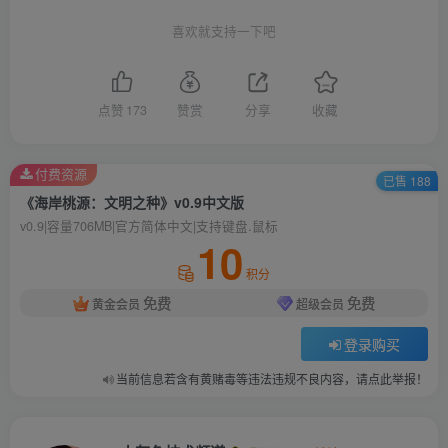
喜欢就支持一下吧
点赞
173
赞赏
分享
收藏
付费资源
已售 188
《海岸桃源：文明之种》v0.9中文版
v0.9|容量706MB|官方简体中文|支持键盘.鼠标
10
积分
免费
免费
黄金会员
超级会员
登录购买
当前信息若含有黄赌毒等违法违规不良内容，请点此举报！