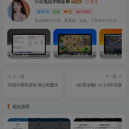
小灰兔技术频道
关注
3479
8
33
318W+
面对困难的时候，要勇敢、执着、不畏艰辛地去战胜它
梦幻工具箱————-免费
–（源码）田螺西游9.0 假人摆摊18门派飞升渡劫化圣助战最新BB谛听….
笑傲西游二版-
上一篇
下一篇
2D动作冒险游戏 骑士和魔法
《红色冰箱》v1.0.8中文版
相关推荐