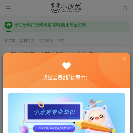
本站已开启QQ微信快速登录 ,拥有本站会员用户及时请问个人中心绑定！
已注册用户及时绑定邮箱,防止忘记资料
本站已开启QQ微信快速登录 ,拥有本站会员用户及时请问个人中心绑定！
首页
福利专区
绿色软件
正文
《海岸桃源：文明之种》v0.9中文版
小灰兔技术频道
关注
私信
4年前更新
超级会员2折优惠中！
653
173
联网教程： 内附教程
单机教程： 内附教程
不懂的话联系客服！！！
游戏介绍
欢迎来到神秘的Kainga世界，这是一个独特的肉鸽村庄