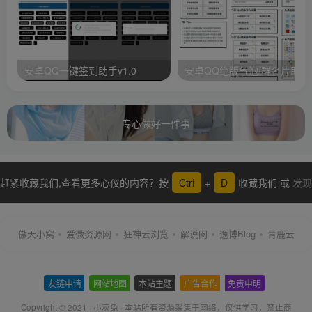
安卓QQ一键签到助手v1.0
安卓QQ绝版气泡/群名片助手
专心做好一件事
赶紧收藏我们,查看更多心仪的内容？按
Ctrl
+
D
收藏我们 或
发现
更多
傲天小窝
爱微资源网
狂神云浏览
解说网
逸博Blog
青鹿云
友链申请
-
网站地图
-
本站主题
-
广告合作
-
免责申明
-
Copyright © 2021 ·
小灰兔
·
本站所有资源采集于网络
，仅供学习，禁止商