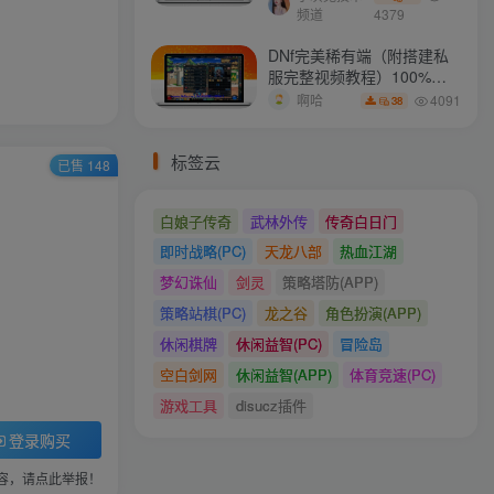
频道
4379
DNf完美稀有端（附搭建私
服完整视频教程）100%可
搭建(附完美端升级补丁)
4091
啊哈
38
标签云
已售 148
白娘子传奇
武林外传
传奇白日门
即时战略(PC)
天龙八部
热血江湖
梦幻诛仙
剑灵
策略塔防(APP)
策略站棋(PC)
龙之谷
角色扮演(APP)
休闲棋牌
休闲益智(PC)
冒险岛
空白剑网
休闲益智(APP)
体育竞速(PC)
游戏工具
disucz插件
登录购买
容，请点此举报！