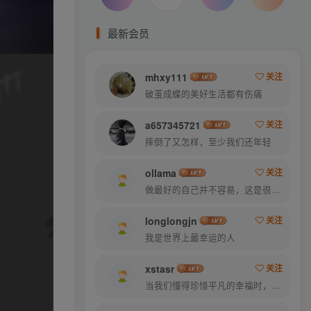
最新会员
mhxy111
关注
破茧成蝶的美好生活都有伤痛
a657345721
关注
摔倒了又怎样，至少我们还年轻
ollama
关注
做最好的自己并不容易，这是很美好的愿望，需要耐心、坚持和毅力
longlongjn
关注
我是世界上最幸运的人
xstasr
关注
当我们懂得珍惜平凡的幸福时，就已经成了人生的赢家