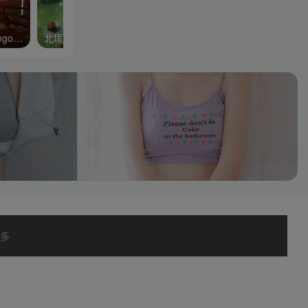
代号：探戈/Operation: Tango/支持网络联机
北境之地/北加尔/进化之地/北方花园/Northgard
多