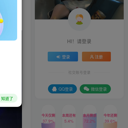
不同的武
HI！请登录
登录
注册
社交账号登录
QQ登录
微信登录
知道了
今天仅剩
本周还有
本月剩余
今年还剩
37.9%
5.4%
72.2%
39.6%