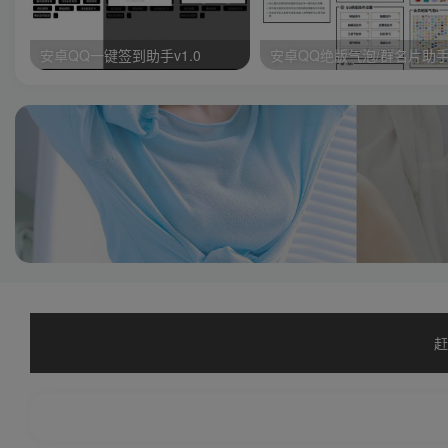
安卓QQ一键签到助手v1.0
安卓QQ绝版气泡/群名片助
赶