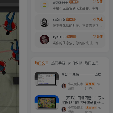
wdxseee
关注
幸福不应该留到未来品尝，幸福是你专门为当下的自己所准备的
xs2110
关注
停下来休息的时候，不要忘记别人还在奔跑
zyai133
关注
当你的信念强于你的胆怯时，你就可以将梦想变为现实了
热门文章
热门手游
热门教学
热门工具
梦幻工具箱————-免费
小灰兔技术
免费
频道
2.1W+
–（源码）田螺西游9.0 假人
摆摊18门派飞升渡劫化圣助
战最新BB谛听….
小灰兔技术
298
频道
8569