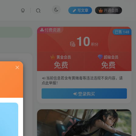
写文章
开通会员
付费资源
已售 148
10
积分
黄金会员
超级会员
免费
免费
私信
当前信息若含有黄赌毒等违法违规不良内容，请
点此举报！
54
142
登录购买