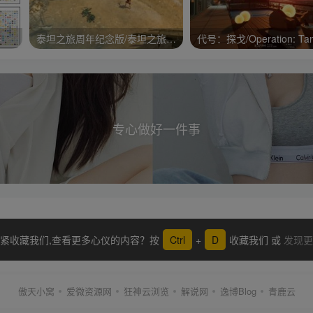
手
泰坦之旅周年纪念版/泰坦之旅：不朽王座/Titan Quest Anniversary Edition
专心做好一件事
紧收藏我们,查看更多心仪的内容？按
Ctrl
+
D
收藏我们 或
发现更
傲天小窝
爱微资源网
狂神云浏览
解说网
逸博Blog
青鹿云