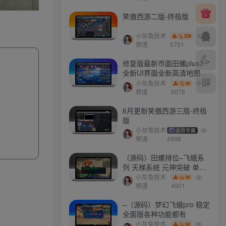
笑傲西游二版-终极版
小灰兔技术
399
频道
5731
修复版最新市面田螺plus3
全新UI界面全新高清地图18
门派 修复了后门ggeserver
小灰兔技术
98
打不开
频道
5076
6月更新笑傲西游三版-终极
版
小灰兔技术
会员专属
频道
4998
（源码）田螺排位–飞蛾系
列 天梯系统 元神突破 单机
免费 含GM工具
小灰兔技术
98
频道
4901
–（源码）梦幻飞蛾pro 稳定
全面版各种功能都有
小灰兔技术
98