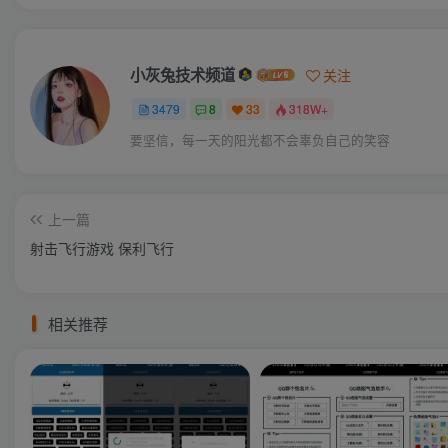
小灰兔技术频道
关注
3479
8
33
318W+
要坚信，每一天的阳光都不会辜负自己的笑容
上一篇
射击飞行游戏 保利飞行
相关推荐