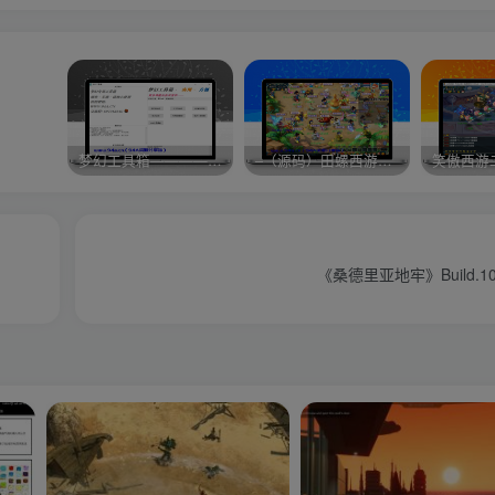
梦幻工具箱————-免费
–（源码）田螺西游9.0 假人摆摊18门派飞升渡劫化圣助战最新BB谛听….
笑傲西游
《桑德里亚地牢》Build.1