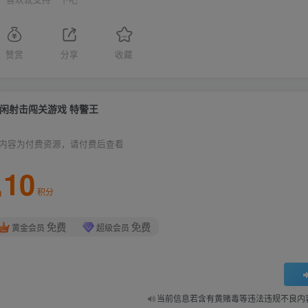
赞赏
分享
收藏
闲射击闯关游戏 特警王
内容为付费资源，请付费后查看
10
积分
免费
免费
黄金会员
超级会员
当前信息若含有黄赌毒等违法违规不良内