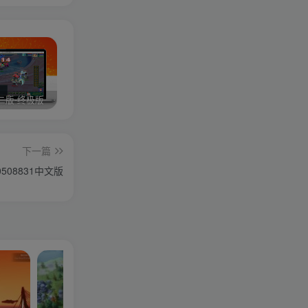
二版-终极版
修复版最新市面田螺plus3 全新UI界面全新高清地图18门派 修复了后门ggeserver打不开
6月更新笑傲西游三版-终极版
下一篇
0508831中文版