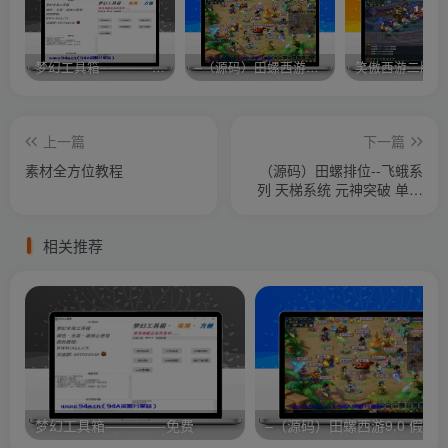
梦幻工具箱————-免费
–（源码）田螺西游9.0 假人摆摊18门派飞升渡劫化圣助战最新BB谛听….
笑傲西游二版-
上一篇
下一篇
素材全方位教程
（源码）田螺排位--飞蛾系
列 天梯系统 元神突破 单机
免费 含GM工具
相关推荐
梦幻工具箱————-免费