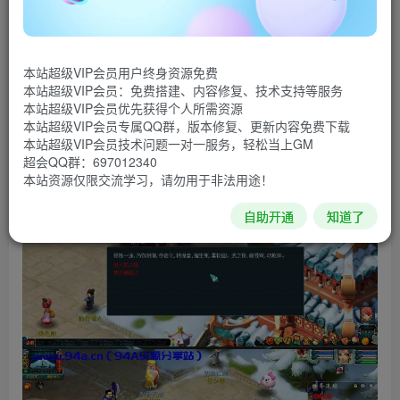
链接：
https://pan.baidu.com/s/1sEq769W9zQqYFKgeWDD7pg
提取码：acjv
本站超级VIP会员用户终身资源免费
本站超级VIP会员：免费搭建、内容修复、技术支持等服务
复制这段内容后打开百度网盘手机App，操作更方便哦
本站超级VIP会员优先获得个人所需资源
本站超级VIP会员专属QQ群，版本修复、更新内容免费下载
本站超级VIP会员技术问题一对一服务，轻松当上GM
超会QQ群：697012340
本站资源仅限交流学习，请勿用于非法用途！
自助开通
知道了