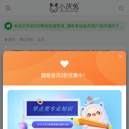
本站已开启QQ微信快速登录 ,拥有本站会员用户及时请问个人中心绑定！
已注册用户及时绑定邮箱,防止忘记资料
本站已开启QQ微信快速登录 ,拥有本站会员用户及时请问个人中心绑定！
首页
梦幻专区
正文
（源码）武神西游武神西游武神西游武神西游
小灰兔技术频道
关注
私信
4年前更新
超级会员2折优惠中！
2035
11
联网教程： 内附教程
单机教程： 内附教程
不懂的话联系客服！！！
单机免费：