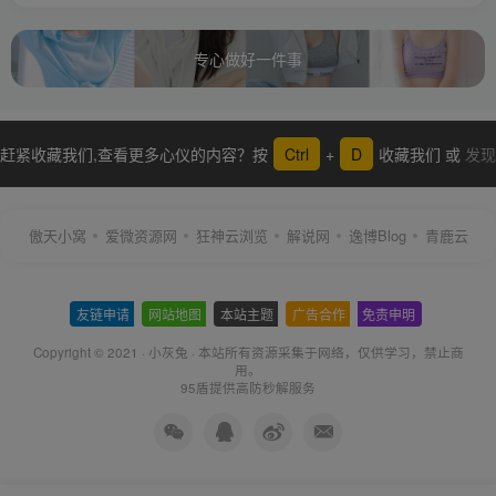
专心做好一件事
赶紧收藏我们,查看更多心仪的内容？按
Ctrl
+
D
收藏我们 或
发现
更多
傲天小窝
爱微资源网
狂神云浏览
解说网
逸博Blog
青鹿云
友链申请
-
网站地图
-
本站主题
-
广告合作
-
免责申明
-
Copyright © 2021 ·
小灰兔
·
本站所有资源采集于网络
，仅供学习，禁止商
用。
95盾提供高防秒解服务