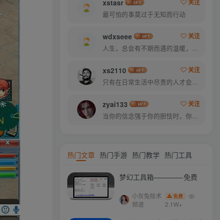
xstasr
关注
最可怕的事莫过于无知而行动
wdxseee
关注
人生，总会有不期而遇的温暖，和生生不息的希望
xs2110
关注
只有在日常生活中尽责的人才会在重大时刻尽责
zyai133
关注
当你的信念强于你的胆怯时，你就可以将梦想变为现实了
热门文章
热门手游
热门教学
热门工具
梦幻工具箱————-免费
小灰兔技术
免费
频道
2.1W+