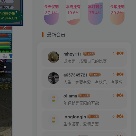
今天仅剩
本周还有
本月剩余
今年还剩
37.1%
19.6%
75.4%
39.8%
最新会员
mhxy111
关注
成功是一场和自己的比赛
a657345721
关注
人生一定要有爱，有快乐，有梦想
ollama
关注
年轻就是无限的可能
longlongjn
关注
生命如花，爱情是蜜