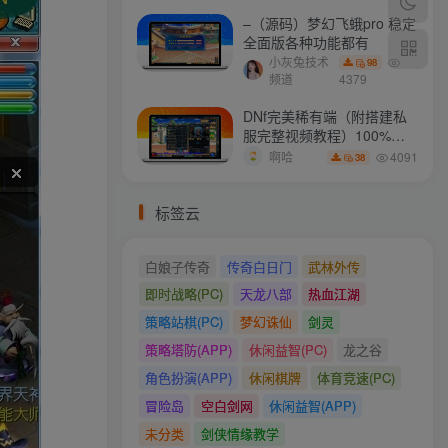
–（源码）梦幻飞蛾pro 稳定
全面版各种功能都有
小灰兔技术
98
频道
4379
DNf完美稀有端（附搭建私
服完整视频教程）100%可
搭建(附完美端升级补丁)
4091
啊哈
38
标签云
白娘子传奇
传奇白日门
武林外传
即时战略(PC)
天龙八部
热血江湖
策略站棋(PC)
梦幻诛仙
剑灵
策略塔防(APP)
休闲益智(PC)
龙之谷
角色扮演(APP)
休闲棋牌
体育竞速(PC)
冒险岛
空白剑网
休闲益智(APP)
未分类
剑侠情缘教学