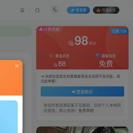
写文章
开通会员
付费资源
已售 139
98
积分
黄金会员
超级会员
88
免费
私信
当前信息若含有黄赌毒等违法违规不良内容，请
点此举报！
71
110
登录购买
本站所有资源采集于互联网，仅供个人本地研
究使用，禁止商用！
免责声明