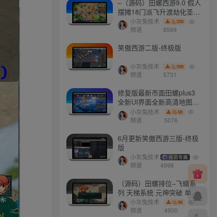
–（源码）田螺西游9.0 假人
摆摊18门派飞升渡劫化圣助
战最新BB谛听….
小灰兔技术
298
频道
8569
笑傲西游二版-终极版
小灰兔技术
399
频道
5731
修复版最新市面田螺plus3
全新UI界面全新高清地图18
门派 修复了后门ggeserver
小灰兔技术
98
打不开
频道
5076
6月更新笑傲西游三版-终极
版
小灰兔技术
会员专属
频道
4998
（源码）田螺排位–飞蛾系
列 天梯系统 元神突破 单机
免费 含GM工具
小灰兔技术
98
频道
4900