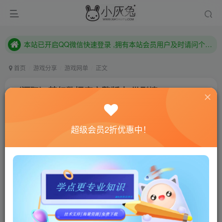
已注册用户及时绑定邮箱,防止忘记资料
本站已开启QQ微信快速登录 ,拥有本站会员用户及时请问个人中心绑定！
已注册用户及时绑定邮箱,防止忘记资料
本站已开启QQ微信快速登录 ,拥有本站会员用户及时请问个人中心绑定！
首页
游戏分享
游戏网单
正文
（源码）梦幻数据库完整版本.带剧情
小灰兔技术频道
关注
私信
4年前更新
超级会员2折优惠中！
2415
140
联网教程： 内附教程
单机教程： 内附教程
不懂的话联系客服！！！
此版本为数据库版本
带剧情，点任务名字，自动引路功能