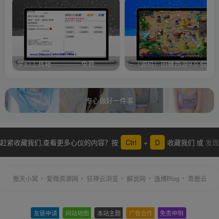
梦幻工具箱————-免费
专心做好一件事
赶紧收藏我们,查看更多心仪的内容？按
Ctrl
+
D
收藏我们 或
发现
更多
傲天小窝
爱微资源网
狂神云浏览
解说网
逸博Blog
青鹿云
友链申请
-
网站地图
-
本站主题
-
广告合作
-
免责申明
-