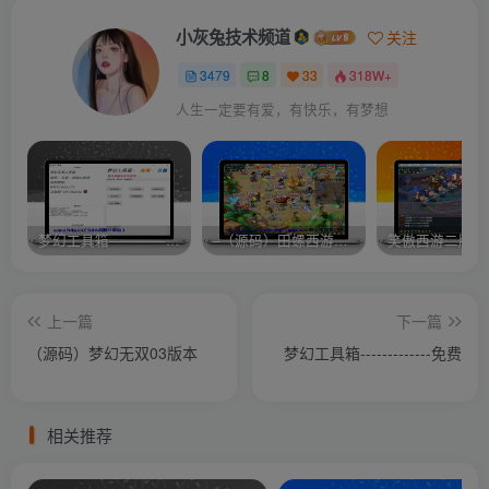
小灰兔技术频道
关注
3479
8
33
318W+
人生一定要有爱，有快乐，有梦想
梦幻工具箱————-免费
–（源码）田螺西游9.0 假人摆摊18门派飞升渡劫化圣助战最新BB谛听….
笑傲西游二版-
上一篇
下一篇
（源码）梦幻无双03版本
梦幻工具箱-------------免费
相关推荐