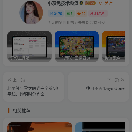
小灰兔技术频道
关注
3479
8
33
318W+
今天的牺牲和努力未来都会有回报
梦幻工具箱————-免费
–（源码）田螺西游9.0 假人摆摊18门派飞升渡劫化圣助战最新BB谛听….
笑傲西游二版-
上一篇
下一篇
地平线：零之曙光完全版/地
往日不再/Days Gone
平线：黎明时分完全
相关推荐