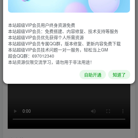
《蔚蓝》是Matt Makes Games Inc.推出的又一力作。
这款游戏节奏极为紧凑，游戏中数百个场景均由手工打造。
本站超级VIP会员用户终身资源免费
玩家需要在女主角Madeline攀登塞莱斯特山的旅程中，帮助
本站超级VIP会员：免费搭建、内容修复、技术支持等服务
她克服内心深处的恐惧。勇敢面对困难，解开神秘山峰的谜
本站超级VIP会员优先获得个人所需资源
本站超级VIP会员专属QQ群，版本修复、更新内容免费下载
团吧。
本站超级VIP会员技术问题一对一服务，轻松当上GM
超会QQ群：697012340
游戏视频
本站资源仅限交流学习，请勿用于非法用途！
自助开通
知道了