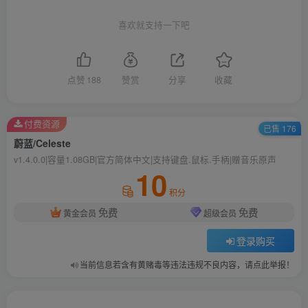
喜欢就支持一下吧
点赞
188
赞赏
分享
收藏
付费资源
已售 176
蔚蓝/Celeste
v1.4.0.0|容量1.08GB|官方简体中文|支持键盘.鼠标.手柄|赠音乐原声
10
积分
免费
免费
黄金会员
超级会员
登录购买
当前信息若含有黄赌毒等违法违规不良内容，请点此举报！