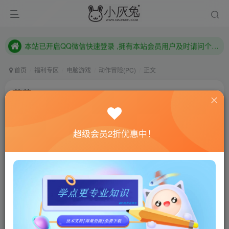
本站已开启QQ微信快速登录 ,拥有本站会员用户及时请问个人中心绑定！
已注册用户及时绑定邮箱,防止忘记资料
本站已开启QQ微信快速登录 ,拥有本站会员用户及时请问个人中心绑定！
首页
福利专区
电脑游戏
动作冒险(PC)
正文
蔚蓝/Celeste
小灰兔技术频道
关注
私信
4年前更新
超级会员2折优惠中！
0
617
188
联网教程： 内附教程
单机教程： 内附教程
不懂的话联系客服！！！
本站的资源转载自国内外各大媒体和网络，仅供试玩体
验。如果您喜欢该游戏内容，请支持正版
→→→
正版购买
游戏介绍