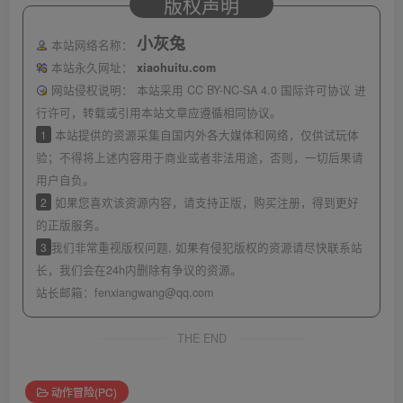
版权声明
小灰兔
本站网络名称：
本站永久网址：
xiaohuitu.com
网站侵权说明：
本站采用 CC BY-NC-SA 4.0 国际许可协议 进
行许可，转载或引用本站文章应遵循相同协议。
1
本站提供的资源采集自国内外各大媒体和网络，仅供试玩体
验；不得将上述内容用于商业或者非法用途，否则，一切后果请
用户自负。
2
如果您喜欢该资源内容，请支持正版，购买注册，得到更好
的正版服务。
3
我们非常重视版权问题, 如果有侵犯版权的资源请尽快联系站
长，我们会在24h内删除有争议的资源。
站长邮箱：
fenxiangwang@qq.com
THE END
动作冒险(PC)