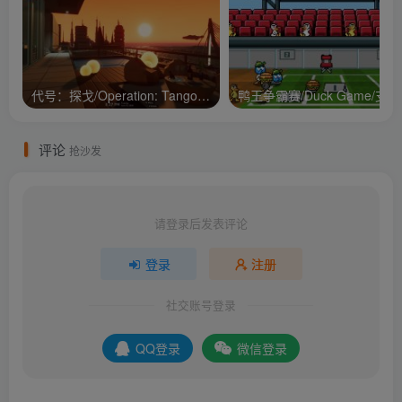
代号：探戈/Operation: Tango/支持网络联机
鸭王争
评论
抢沙发
请登录后发表评论
登录
注册
社交账号登录
QQ登录
微信登录